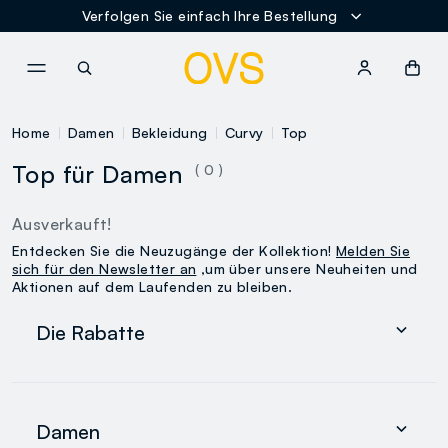
Verfolgen Sie einfach Ihre Bestellung
NAVIGATION.ARIA.GOTOMAINCONTENT
NAVIGATION.ARIA.GOTOFOOT
Home
Damen
Bekleidung
Curvy
Top
Top für Damen
( 0 )
Ausverkauft!
Entdecken Sie die Neuzugänge der Kollektion!
Melden Sie
sich für den Newsletter an
,um über unsere Neuheiten und
Aktionen auf dem Laufenden zu bleiben.
Die Rabatte
Damen
Herren
Damen
0-36 Monate