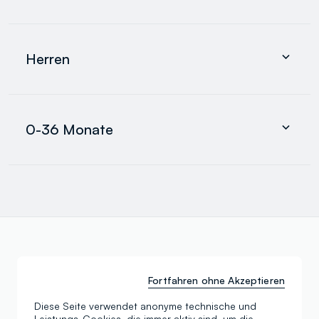
search.noproducts.suggestedcategory.allproducts
Bekleidung
Unterwäsche und pyjamas
Herren
Accessoires
search.noproducts.suggestedcategory.allproducts
Bekleidung
Unterwäsche und pyjamas
0-36 Monate
Accessoires
search.noproducts.suggestedcategory.allproducts
Jungen
Mädchen
Jungen
search.noproducts.suggestedcategory.allproducts
Entdecken Sie unsere anderen
Fortfahren ohne Akzeptieren
Kategorien
Diese Seite verwendet anonyme technische und
Leistungs-Cookies, die immer aktiv sind, um die