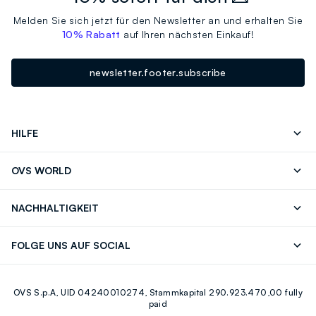
Melden Sie sich jetzt für den Newsletter an und erhalten Sie
10% Rabatt
auf Ihren nächsten Einkauf!
newsletter.footer.subscribe
HILFE
Folgen Sie Ihrer
Senden Sie Uns
OVS WORLD
Bestellung/Rücksendung
Eine E-Mail
Drucken
Karrieren
Häufig Gestellte Fragen
Store locator
NACHHALTIGKEIT
Careers
OVS Card
Entdecke unsere Reise
Nachhaltige Baumwolle
FOLGE UNS AUF SOCIAL
Eco Value
Zirkularität
Facebook
Instagram
OVS S.p.A, UID 04240010274, Stammkapital 290.923.470,00 fully
Youtube
Linkedin
paid