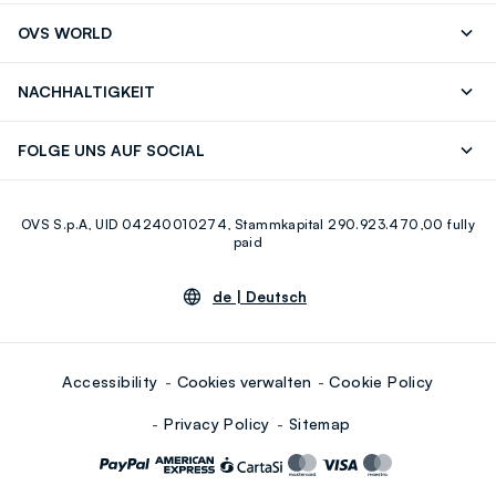
Folgen Sie Ihrer
Senden Sie Uns
OVS WORLD
Bestellung/Rücksendung
Eine E-Mail
Drucken
Karrieren
Häufig Gestellte Fragen
Store locator
NACHHALTIGKEIT
Careers
OVS Card
Entdecke unsere Reise
Nachhaltige Baumwolle
FOLGE UNS AUF SOCIAL
Eco Value
Zirkularität
Facebook
Instagram
OVS S.p.A, UID 04240010274, Stammkapital 290.923.470,00 fully
Youtube
Linkedin
paid
de |
Deutsch
Accessibility
Cookies verwalten
Cookie Policy
Privacy Policy
Sitemap