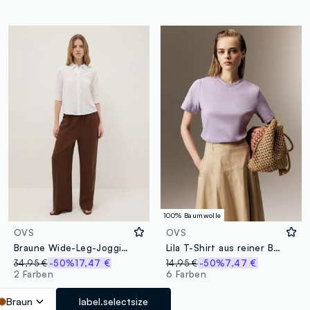
100% Baumwolle
OVS
OVS
Braune Wide-Leg-Jogginghose in Lyocell- und Viskosemischung
Lila T-Shirt aus reiner Baumwolle im entspannten Schnitt
34,95 €
-50%
17,47 €
14,95 €
-50%
7,47 €
2 Farben
6 Farben
Braun
label.selectsize