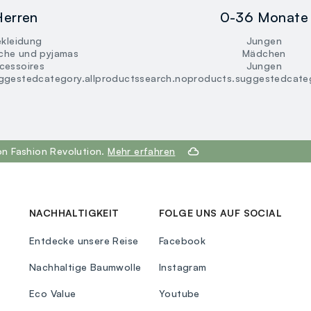
Herren
0-36 Monate
kleidung
Jungen
che und pyjamas
Mädchen
cessoires
Jungen
ggestedcategory.allproducts
search.noproducts.suggestedcateg
on Fashion Revolution.
Mehr erfahren
NACHHALTIGKEIT
FOLGE UNS AUF SOCIAL
Entdecke unsere Reise
Facebook
Nachhaltige Baumwolle
Instagram
Eco Value
Youtube