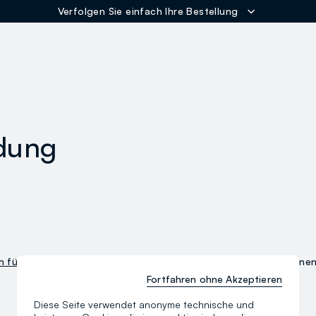
Verfolgen Sie einfach Ihre Bestellung
ER
dung
h für den Newsletter an
,um über unsere Neuheiten und Aktionen
Fortfahren ohne Akzeptieren
Diese Seite verwendet anonyme technische und