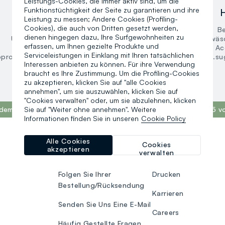
Leistungs-Cookies, die immer aktiv sind, um die
Funktionstüchtigkeit der Seite zu garantieren und ihre
Damen
Leistung zu messen; Andere Cookies (Profiling-
Cookies), die auch von Dritten gesetzt werden,
Bekleidung
Be
dienen hingegen dazu, Ihre Surfgewohnheiten zu
Unterwäsche und pyjamas
Unterwäs
erfassen, um Ihnen gezielte Produkte und
Accessoires
Ac
Serviceleistungen in Einklang mit Ihren tatsächlichen
oproducts.suggestedcategory.allproducts
search.noproducts.su
Interessen anbieten zu können. Für ihre Verwendung
braucht es Ihre Zustimmung. Um die Profiling-Cookies
zu akzeptieren, klicken Sie auf "alle Cookies
annehmen", um sie auszuwählen, klicken Sie auf
"Cookies verwalten" oder, um sie abzulehnen, klicken
Sie auf "Weiter ohne annehmen". Weitere
odemarke weltweit, laut dem Bericht What Fuels Fashion? 2025 v
Informationen finden Sie in unseren
Cookie Policy
Alle Cookies
Cookies
akzeptieren
verwalten
HILFE
OVS WORLD
Folgen Sie Ihrer
Drucken
Bestellung/Rücksendung
Karrieren
Senden Sie Uns Eine E-Mail
Careers
Häufig Gestellte Fragen