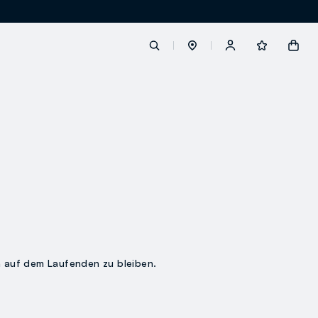
label.account.login
button.loginandregister
button.order.tracking
 auf dem Laufenden zu bleiben.