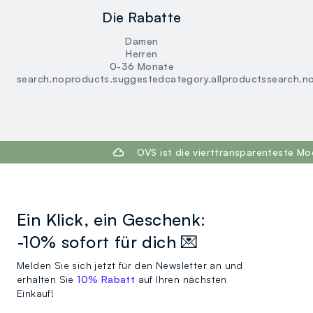
Die Rabatte
Damen
Herren
0-36 Monate
search.noproducts.suggestedcategory.allproducts
search.n
footer.ariatitle
OVS ist die vierttransparenteste M
Ein Klick, ein Geschenk:
-10% sofort für dich 💌
Melden Sie sich jetzt für den Newsletter an und
erhalten Sie
10% Rabatt
auf Ihren nächsten
Einkauf!