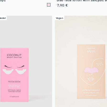
7,90 €
estet
Vegan