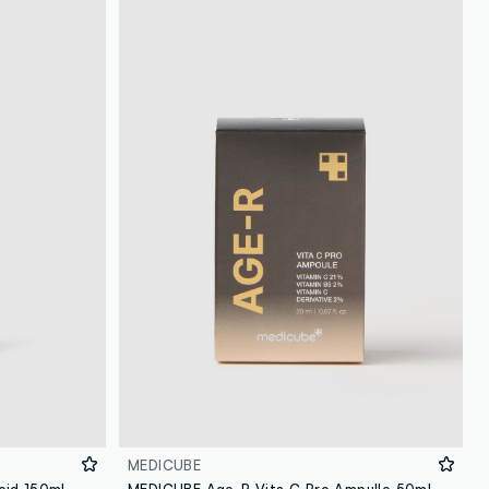
MEDICUBE
acid 150ml
MEDICUBE Age-R Vita C Pro Ampulle 50ml