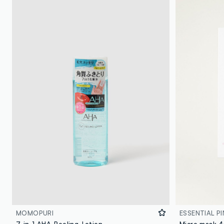
MOMOPURI
ESSENTIAL PI
7-in-1 AHA-Peeling-Lotion
Micro mask 