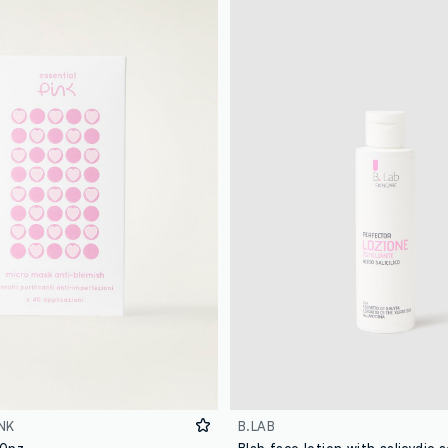
NK
B.LAB
40pz
Blab face lotion with salicydic 