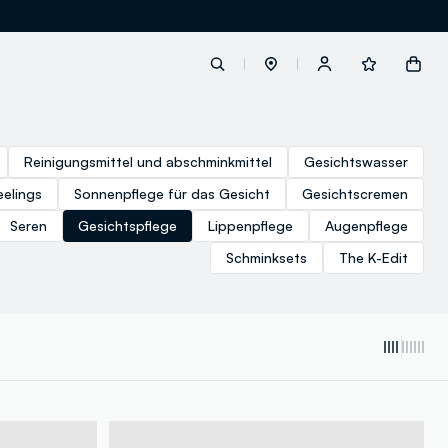
label.account.login
Reinigungsmittel und abschminkmittel
Gesichtswasser
eelings
Sonnenpflege für das Gesicht
Gesichtscremen
button.loginandregister
Seren
Gesichtspflege
Lippenpflege
Augenpflege
Schminksets
The K-Edit
button.order.tracking