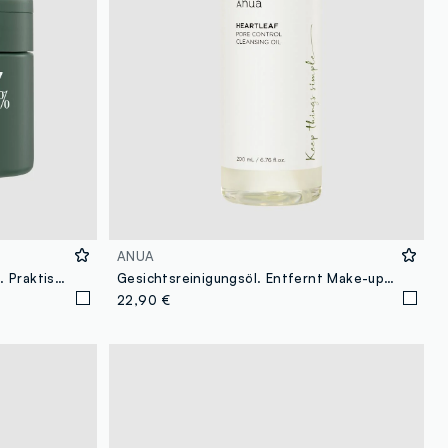
ANUA
Herzblatt 77% Toningscheiben. Praktisch und sanft zur Haut - Koreanische Hautpflege
Gesichtsreinigungsöl. Entfernt Make-up und Verunreinigungen und hinterlässt weiche Haut - Koreanische Hautpflege
22,90 €