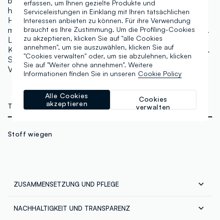
bis zu warmen Tönen. Ein leichter Concealer, der
erfassen, um Ihnen gezielte Produkte und
hervorragend Unvollkommenheiten abdeckt, sich dem
Serviceleistungen in Einklang mit Ihren tatsächlichen
Hautton anpasst und Augenringe bekämpft, mit einem
Interessen anbieten zu können. Für ihre Verwendung
matten Finish, das feine Linien oder Poren nicht betont.
braucht es Ihre Zustimmung. Um die Profiling-Cookies
zu akzeptieren, klicken Sie auf "alle Cookies
Lang anhaltend mit intensiven Pigmenten, die auch für
annehmen", um sie auszuwählen, klicken Sie auf
Konturierung und Definition verwendet werden können.
"Cookies verwalten" oder, um sie abzulehnen, klicken
Sein Applikator ermöglicht eine sanfte Anwendung.
Sie auf "Weiter ohne annehmen". Weitere
Vegan Cruelty Free.
Informationen finden Sie in unseren
Cookie Policy
Alle Cookies
Cookies
akzeptieren
TECHNISCHE DETAILS
verwalten
Stoff wiegen
ZUSAMMENSETZUNG UND PFLEGE
NACHHALTIGKEIT UND TRANSPARENZ
Zusammensetzung