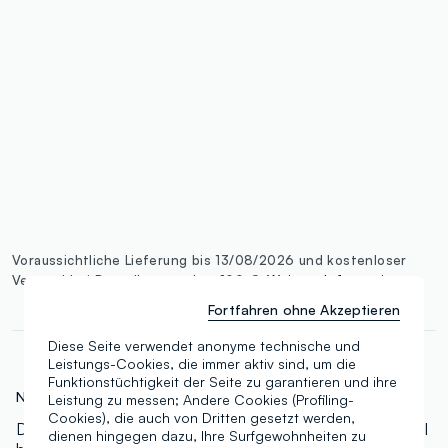
single.size
button.addtobag
Voraussichtliche Lieferung bis 13/08/2026 und kostenloser
Versand bei Bestellungen über 100 €.
Weitere Informationen
Fortfahren ohne Akzeptieren
Diese Seite verwendet anonyme technische und
Leistungs-Cookies, die immer aktiv sind, um die
Funktionstüchtigkeit der Seite zu garantieren und ihre
N.Art:
000568826
Leistung zu messen; Andere Cookies (Profiling-
Cookies), die auch von Dritten gesetzt werden,
Der Concealer für alle. 18 Farbtöne von kühl und neutral
dienen hingegen dazu, Ihre Surfgewohnheiten zu