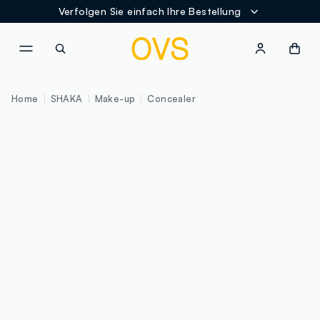
Verfolgen Sie einfach Ihre Bestellung
NAVIGATION.ARIA.GOTOMAINCONTENT
NAVIGATION.ARIA.GOTOFOOT
Home
SHAKA
Make-up
Concealer