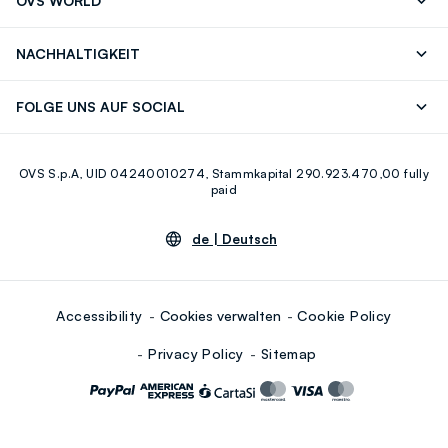
OVS WORLD
Bestellung/Rücksendung
Eine E-Mail
TRIGLYCERIDE, CAMELLIA SINENSIS LEAF EXTRACT, (+/-)
Drucken
Karrieren
Häufig Gestellte Fragen
Store locator
CI 77891, CI 77492, CI 77491, CI 77499
NACHHALTIGKEIT
Careers
OVS Card
Entdecke unsere Reise
Nachhaltige Baumwolle
FOLGE UNS AUF SOCIAL
Eco Value
Zirkularität
Facebook
Instagram
OVS S.p.A, UID 04240010274, Stammkapital 290.923.470,00 fully
Youtube
Linkedin
paid
de |
Deutsch
Accessibility
Cookies verwalten
Cookie Policy
Privacy Policy
Sitemap