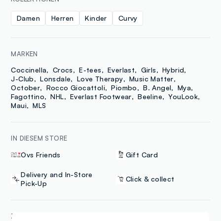
Damen
Herren
Kinder
Curvy
MARKEN
Coccinella
Crocs
E-tees
Everlast
Girls
Hybrid
J-Club
Lonsdale
Love Therapy
Music Matter
October
Rocco Giocattoli
Piombo
B. Angel
Mya
Fagottino
NHL
Everlast Footwear
Beeline
YouLook
Maui
MLS
IN DIESEM STORE
Ovs Friends
Gift Card
Delivery and In-Store
Click & collect
Pick-Up
ZAHLUNGSART