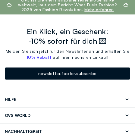
weltweit, laut dem Bericht What Fuels Fashion?
2025 von Fashion Revolution.
Mehr erfahren
Ein Klick, ein Geschenk:
-10% sofort für dich 💌
Melden Sie sich jetzt für den Newsletter an und erhalten Sie
10% Rabatt
auf Ihren nächsten Einkauf!
newsletter.footer.subscribe
HILFE
Folgen Sie Ihrer
Senden Sie Uns
OVS WORLD
Bestellung/Rücksendung
Eine E-Mail
Drucken
Karrieren
Häufig Gestellte Fragen
Store locator
NACHHALTIGKEIT