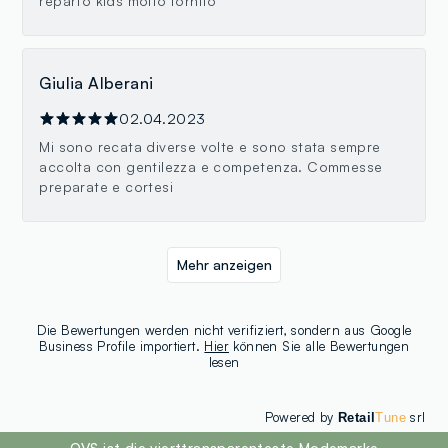
reparto kids molto fornito
Giulia Alberani
02.04.2023
Mi sono recata diverse volte e sono stata sempre
accolta con gentilezza e competenza. Commesse
preparate e cortesi
Mehr anzeigen
Die Bewertungen werden nicht verifiziert, sondern aus Google
Business Profile importiert.
Hier
können Sie alle Bewertungen
lesen
Powered by
srl
Retail
Tune
footer.ariatitle
OVS ist die vierttransparenteste Modemarke