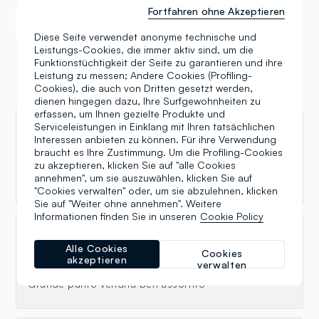
Fortfahren ohne Akzeptieren
Samsung Pay
Apple Pay
Diese Seite verwendet anonyme technische und
Leistungs-Cookies, die immer aktiv sind, um die
Funktionstüchtigkeit der Seite zu garantieren und ihre
Leistung zu messen; Andere Cookies (Profiling-
Cookies), die auch von Dritten gesetzt werden,
Bewertungen
dienen hingegen dazu, Ihre Surfgewohnheiten zu
erfassen, um Ihnen gezielte Produkte und
Serviceleistungen in Einklang mit Ihren tatsächlichen
Sandro Ronconi
Interessen anbieten zu können. Für ihre Verwendung
braucht es Ihre Zustimmung. Um die Profiling-Cookies
29.12.2023
zu akzeptieren, klicken Sie auf "alle Cookies
annehmen", um sie auszuwählen, klicken Sie auf
Molto fornito, adatto a molte tasche.
"Cookies verwalten" oder, um sie abzulehnen, klicken
Sie auf "Weiter ohne annehmen". Weitere
Informationen finden Sie in unseren
Cookie Policy
ROBERTO PRESCENDI
Alle Cookies
Cookies
akzeptieren
17.12.2023
verwalten
Grande punto vendita ben assortito