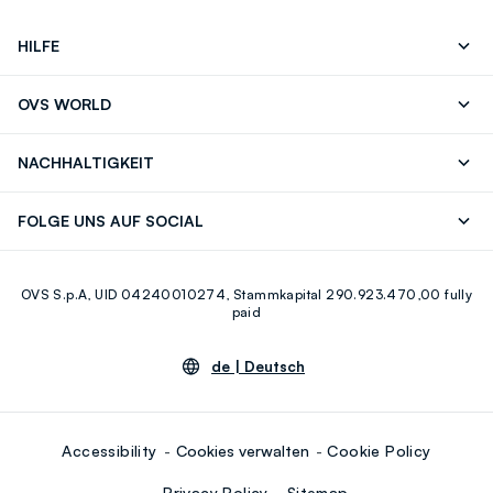
HILFE
Folgen Sie Ihrer
Senden Sie Uns
OVS WORLD
Bestellung/Rücksendung
Eine E-Mail
Drucken
Karrieren
Häufig Gestellte Fragen
Store locator
NACHHALTIGKEIT
Careers
OVS Card
Entdecke unsere Reise
Nachhaltige Baumwolle
FOLGE UNS AUF SOCIAL
Eco Value
Zirkularität
Facebook
Instagram
OVS S.p.A, UID 04240010274, Stammkapital 290.923.470,00 fully
Youtube
Linkedin
paid
de |
Deutsch
Accessibility
Cookies verwalten
Cookie Policy
Privacy Policy
Sitemap