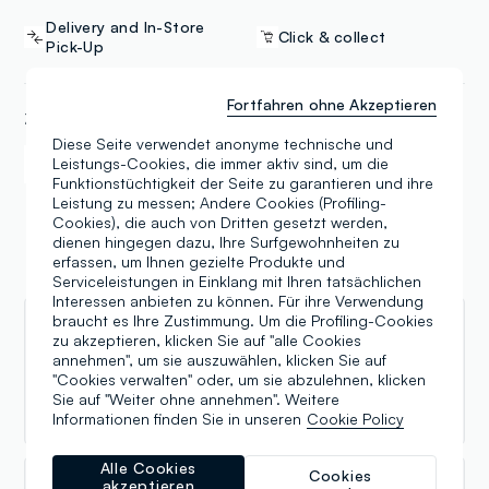
Delivery and In-Store
Click & collect
Pick-Up
Fortfahren ohne Akzeptieren
ZAHLUNGSART
Diese Seite verwendet anonyme technische und
Leistungs-Cookies, die immer aktiv sind, um die
Samsung Pay
Apple Pay
Funktionstüchtigkeit der Seite zu garantieren und ihre
Leistung zu messen; Andere Cookies (Profiling-
Cookies), die auch von Dritten gesetzt werden,
dienen hingegen dazu, Ihre Surfgewohnheiten zu
erfassen, um Ihnen gezielte Produkte und
Bewertungen
Serviceleistungen in Einklang mit Ihren tatsächlichen
Interessen anbieten zu können. Für ihre Verwendung
braucht es Ihre Zustimmung. Um die Profiling-Cookies
Lucia Maria Annunziata
zu akzeptieren, klicken Sie auf "alle Cookies
annehmen", um sie auszuwählen, klicken Sie auf
20.10.2025
"Cookies verwalten" oder, um sie abzulehnen, klicken
Sie auf "Weiter ohne annehmen". Weitere
bel negozio
Informationen finden Sie in unseren
Cookie Policy
Alle Cookies
Cookies
akzeptieren