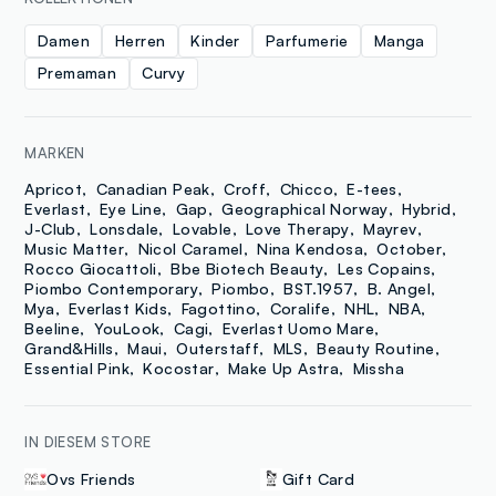
Damen
Herren
Kinder
Parfumerie
Manga
Premaman
Curvy
MARKEN
Apricot
Canadian Peak
Croff
Chicco
E-tees
Everlast
Eye Line
Gap
Geographical Norway
Hybrid
J-Club
Lonsdale
Lovable
Love Therapy
Mayrev
Music Matter
Nicol Caramel
Nina Kendosa
October
Rocco Giocattoli
Bbe Biotech Beauty
Les Copains
Piombo Contemporary
Piombo
BST.1957
B. Angel
Mya
Everlast Kids
Fagottino
Coralife
NHL
NBA
Beeline
YouLook
Cagi
Everlast Uomo Mare
Grand&Hills
Maui
Outerstaff
MLS
Beauty Routine
Essential Pink
Kocostar
Make Up Astra
Missha
IN DIESEM STORE
Ovs Friends
Gift Card