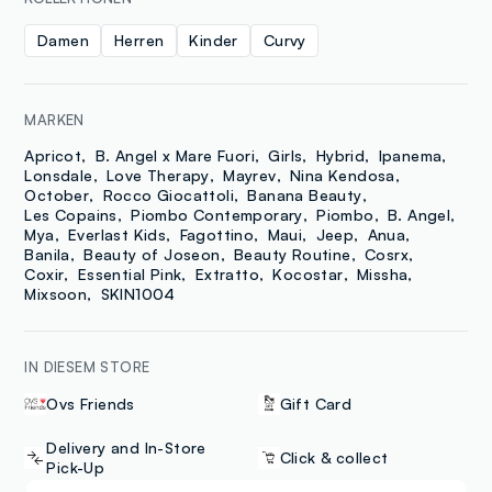
Damen
Herren
Kinder
Curvy
MARKEN
Apricot
B. Angel x Mare Fuori
Girls
Hybrid
Ipanema
Lonsdale
Love Therapy
Mayrev
Nina Kendosa
October
Rocco Giocattoli
Banana Beauty
Les Copains
Piombo Contemporary
Piombo
B. Angel
Mya
Everlast Kids
Fagottino
Maui
Jeep
Anua
Banila
Beauty of Joseon
Beauty Routine
Cosrx
Coxir
Essential Pink
Extratto
Kocostar
Missha
Mixsoon
SKIN1004
IN DIESEM STORE
Ovs Friends
Gift Card
Delivery and In-Store
Click & collect
Pick-Up