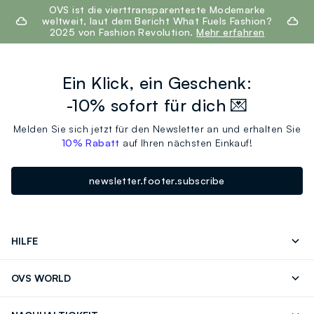
footer.ariatitle
OVS ist die vierttransparenteste Modemarke
weltweit, laut dem Bericht What Fuels Fashion?
2025 von Fashion Revolution.
Mehr erfahren
Ein Klick, ein Geschenk:
-10% sofort für dich 💌
Melden Sie sich jetzt für den Newsletter an und erhalten Sie
10% Rabatt
auf Ihren nächsten Einkauf!
newsletter.footer.subscribe
HILFE
Folgen Sie Ihrer
Senden Sie Uns
OVS WORLD
Bestellung/Rücksendung
Eine E-Mail
Drucken
Karrieren
Häufig Gestellte Fragen
Store locator