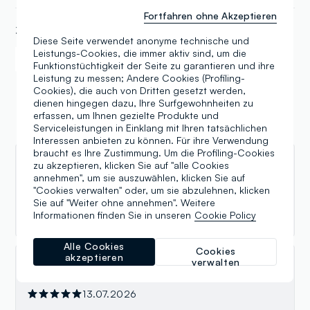
Fortfahren ohne Akzeptieren
ZAHLUNGSART
Diese Seite verwendet anonyme technische und
Leistungs-Cookies, die immer aktiv sind, um die
Samsung Pay
Apple Pay
Funktionstüchtigkeit der Seite zu garantieren und ihre
Leistung zu messen; Andere Cookies (Profiling-
Cookies), die auch von Dritten gesetzt werden,
dienen hingegen dazu, Ihre Surfgewohnheiten zu
erfassen, um Ihnen gezielte Produkte und
Serviceleistungen in Einklang mit Ihren tatsächlichen
Bewertungen
Interessen anbieten zu können. Für ihre Verwendung
braucht es Ihre Zustimmung. Um die Profiling-Cookies
zu akzeptieren, klicken Sie auf "alle Cookies
Francesco Cassano
annehmen", um sie auszuwählen, klicken Sie auf
"Cookies verwalten" oder, um sie abzulehnen, klicken
25.07.2026
Sie auf "Weiter ohne annehmen". Weitere
Buon rapporto qualita' prezzo
Informationen finden Sie in unseren
Cookie Policy
Alle Cookies
Cookies
akzeptieren
verwalten
Anya
13.07.2026