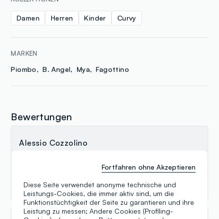
Damen
Herren
Kinder
Curvy
MARKEN
Piombo
B. Angel
Mya
Fagottino
Bewertungen
Alessio Cozzolino
15.04.2024
Fortfahren ohne Akzeptieren
Si trova sempre qualcosa di carino. Il personale è
gentile, professionale.
Diese Seite verwendet anonyme technische und
Leistungs-Cookies, die immer aktiv sind, um die
Funktionstüchtigkeit der Seite zu garantieren und ihre
Leistung zu messen; Andere Cookies (Profiling-