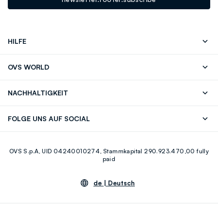
HILFE
Folgen Sie Ihrer
Senden Sie Uns
OVS WORLD
Bestellung/Rücksendung
Eine E-Mail
Drucken
Karrieren
Häufig Gestellte Fragen
Store locator
NACHHALTIGKEIT
Careers
OVS Card
Entdecke unsere Reise
Nachhaltige Baumwolle
FOLGE UNS AUF SOCIAL
Eco Value
Zirkularität
Facebook
Instagram
OVS S.p.A, UID 04240010274, Stammkapital 290.923.470,00 fully
Youtube
Linkedin
paid
de |
Deutsch