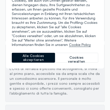
Cookies), die auch von Dritten gesetzt werden,
Patrizia
dienen hingegen dazu, Ihre Surfgewohnheiten zu
erfassen, um Ihnen gezielte Produkte und
13.01.2024
Serviceleistungen in Einklang mit Ihren tatsächlichen
Interessen anbieten zu können. Für ihre Verwendung
Ottimo negozio con ampia scelta di abbigliamento
braucht es Ihre Zustimmung. Um die Profiling-Cookies
(OVS) e scarpe (BATA) per donna, uomo e bambino. Il
zu akzeptieren, klicken Sie auf "alle Cookies
personale è molto disponibile e cortese.
annehmen", um sie auszuwählen, klicken Sie auf
Complimenti.
"Cookies verwalten" oder, um sie abzulehnen, klicken
Sie auf "Weiter ohne annehmen". Weitere
Informationen finden Sie in unseren
Cookie Policy
Fabio Li Sacchi
Alle Cookies
Cookies
akzeptieren
verwalten
14.12.2021
L'OVS di Terralba è piccolo ma accogliente, si trova
al primo piano, accessibile sia da ampia scala che da
un comodissimo ascensore. Il personale è molto
gentile e disponibile, i prezzi sono sempre accessibili
e spesso ci sono offerte convenienti, consigliato per
l'abbigliamento di tutta la famiglia.