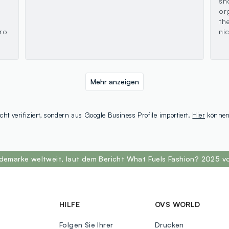
sh
a
or
th
ro
ni
Mehr anzeigen
t verifiziert, sondern aus Google Business Profile importiert.
Hier
können 
odemarke weltweit, laut dem Bericht What Fuels Fashion? 2025 v
HILFE
OVS WORLD
Folgen Sie Ihrer
Drucken