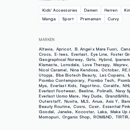
Kids' Accessories
Damen
Herren
Ki
Manga
Sport
Premaman
Curvy
MARKEN
Altavia
Apricot
B. Angel x Mare Fuori
Cana
Crocs
E-tees
Everlast
Eye Line
Foster Gr
Geographical Norway
Girls
Hybrid
Ipanem
Klamaste
Lonsdale
Love Therapy
Mayrev
Nicol Caramel
Nina Kendosa
October
RE.
Utopja
Bbe Biotech Beauty
Les Copains
Piombo Contemporary
Piombo Tech
Piom
Mya
Everlast Kids
Fagottino
Coralife
NH
Everlast Footwear
Beeline
Polinelli
Navy S
Everlast Uomo Mare
Hey Dude
Grand&Hills
Outerstaff
Nuvita
MLS
Anua
Axis Y
Bani
Beauty Routine
Cosrx
Coxir
Essential Pin
Goodal
Janeke
Kocostar
Laka
Make Up 
Momopuri
Organic Shop
ROM&ND
TIRTIR