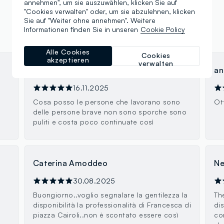
annehmen", um sie auszuwählen, klicken Sie auf
"Cookies verwalten" oder, um sie abzulehnen, klicken
Sie auf "Weiter ohne annehmen". Weitere
Informationen finden Sie in unseren
Cookie Policy
Alle Cookies
Cookies
akzeptieren
verwalten
Rita
an
16.11.2025
Cosa posso le persone che lavorano sono
Ot
delle persone brave non sono sporche sono
puliti e costa poco continuate così
Caterina Amoddeo
Ne
30.08.2025
Buongiorno..voglio segnalare la gentilezza la
Th
disponibilità la professionalità di Francesca di
di
piazza Cairoli..non è scontato essere così
co