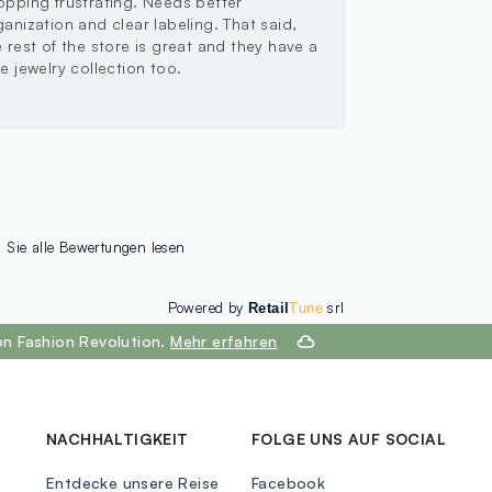
opping frustrating. Needs better
ganization and clear labeling. That said,
e rest of the store is great and they have a
ce jewelry collection too.
Sie alle Bewertungen lesen
Powered by
srl
Retail
Tune
on Fashion Revolution.
Mehr erfahren
NACHHALTIGKEIT
FOLGE UNS AUF SOCIAL
Entdecke unsere Reise
Facebook