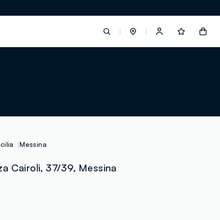
label.account.login
button.loginandregister
button.order.tracking
icilia
Messina
a Cairoli, 37/39, Messina