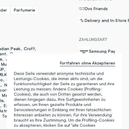
Ovs Friends
nder
Parfumerie
Delivery and In-Store 
ZAHLUNGSART
dian Peak
Croff
Samsung Pay
ant
Gap
a
Jansport
J-Club
Fortfahren ohne Akzeptieren
Music Matter
UP
Rocco Giocattoli
Diese Seite verwendet anonyme technische und
MILK+HERO
Leistungs-Cookies, die immer aktiv sind, um die
bo
BST.1957
B. Angel
Funktionstüchtigkeit der Seite zu garantieren und ihre
L
NBA
Leistung zu messen; Andere Cookies (Profiling-
port
NFL
Cookies), die auch von Dritten gesetzt werden,
Maui
Levi's
dienen hingegen dazu, Ihre Surfgewohnheiten zu
la
Beauty of Joseon
erfassen, um Ihnen gezielte Produkte und
k
Extratto
Frank Body
Serviceleistungen in Einklang mit Ihren tatsächlichen
Astra
Missha
Moira
Interessen anbieten zu können. Für ihre Verwendung
Tony Moly
braucht es Ihre Zustimmung. Um die Profiling-Cookies
zu akzeptieren, klicken Sie auf "alle Cookies