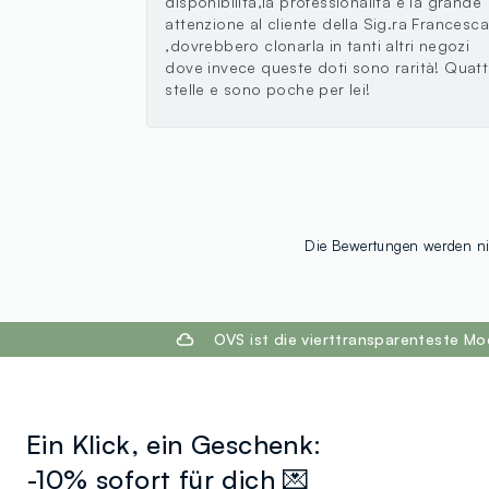
disponibilità,la professionalità e la grande
attenzione al cliente della Sig.ra Francesc
,dovrebbero clonarla in tanti altri negozi
dove invece queste doti sono rarità! Quatt
stelle e sono poche per lei!
Die Bewertungen werden nich
footer.ariatitle
OVS ist die vierttransparenteste M
Ein Klick, ein Geschenk:
-10% sofort für dich 💌