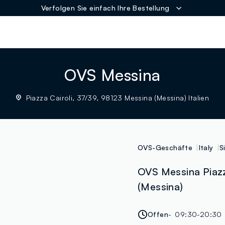
Verfolgen Sie einfach Ihre Bestellung
ER
OVS Messina
Piazza Cairoli, 37/39, 98123 Messina (Messina) Italien
OVS-Geschäfte
Italy
S
OVS Messina Piazz
(Messina)
Offen
09:30-20:30