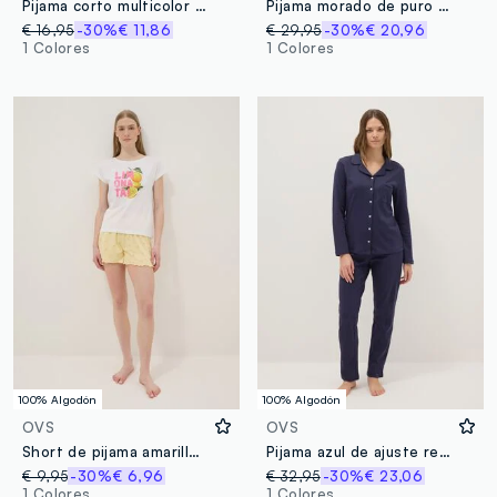
Pijama corto multicolor de algodón puro, corte regular con estampado
Pijama morado de puro algodón con cuello serafino y estampado floral
€ 16,95
-30%
€ 11,86
€ 29,95
-30%
€ 20,96
1 Colores
1 Colores
100% Algodón
100% Algodón
OVS
OVS
Short de pijama amarillo de algodón puro con estampado de limones y cordón rosa
Pijama azul de ajuste regular en algodón puro con bolsillo y cuello en V
€ 9,95
-30%
€ 6,96
€ 32,95
-30%
€ 23,06
1 Colores
1 Colores