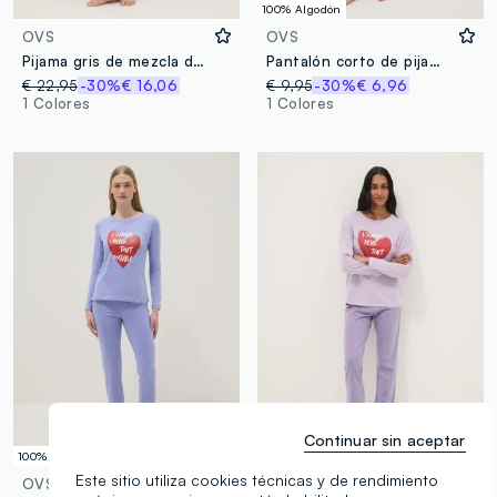
100% Algodón
OVS
OVS
Pijama gris de mezcla de algodón ajuste regular
Pantalón corto de pijama de algodón puro a rayas multicolor, corte regular
€ 22,95
-30%
€ 16,06
€ 9,95
-30%
€ 6,96
1 Colores
1 Colores
Continuar sin aceptar
100% Algodón
100% Algodón
Este sitio utiliza cookies técnicas y de rendimiento
OVS
OVS