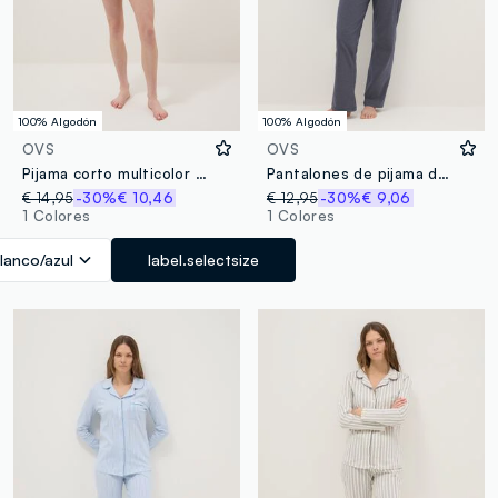
100% Algodón
100% Algodón
OVS
OVS
Pijama corto multicolor de algodón puro, corte regular con bordado
Pantalones de pijama de algodón puro a rayas multicolor corte regular
€ 14,95
-30%
€ 10,46
€ 12,95
-30%
€ 9,06
1 Colores
1 Colores
lanco/azul
label.selectsize