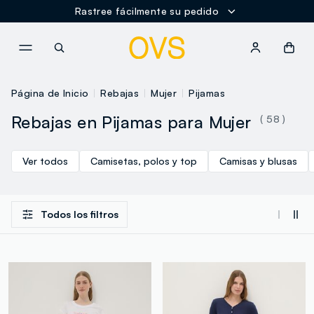
Rastree fácilmente su pedido
NAVIGATION.ARIA.GOTOMAINCONTENT
NAVIGATION.ARIA.GOTOFOOT
Página de Inicio
Rebajas
Mujer
Pijamas
Rebajas en Pijamas para Mujer
( 58 )
Ver todos
Camisetas, polos y top
Camisas y blusas
Todos los filtros