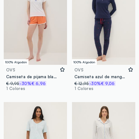
100% Algodón
100% Algodón
OVS
OVS
Camiseta de pijama blanca de algodón puro, corte regular con bordado
Camiseta azul de manga larga en algodón puro regular fit con cuello Henley
€ 9,95
-30%
€ 6,96
€ 12,95
-30%
€ 9,06
1 Colores
1 Colores