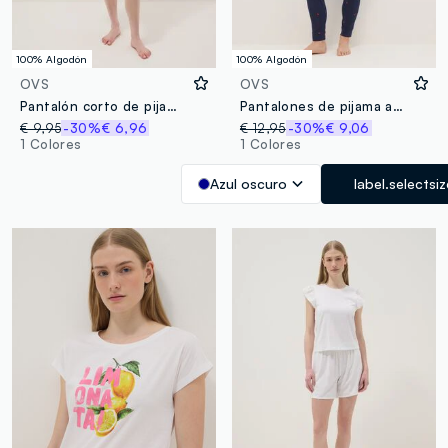
100% Algodón
100% Algodón
OVS
OVS
Pantalón corto de pijama naranja de algodón puro, corte regular
Pantalones de pijama azul de algodón puro ajuste regular con corazones
€ 9,95
-30%
€ 6,96
€ 12,95
-30%
€ 9,06
1 Colores
1 Colores
Azul oscuro
label.selectsiz