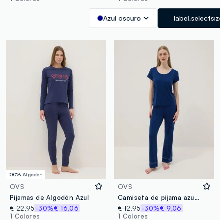
Azul oscuro
label.selectsiz
100% Algodón
OVS
OVS
Pijamas de Algodón Azul
Camiseta de pijama azul de ajuste regular en mezcla de viscosa elástica
€ 22,95
-30%
€ 16,06
€ 12,95
-30%
€ 9,06
1 Colores
1 Colores