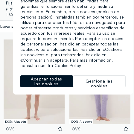
anónimas que siempre están habilitadas para
Pijama de algodón puro violeta ajuste regular con corazón
Pijama morado de algodón puro con ajuste regular y diseño de corazón
garantizar el funcionamiento del sitio y medir su
€ 22,95
-30%
€ 16,06
€ 22,95
-30%
€ 16,06
rendimiento. En cambio, otras cookies (cookies de
1 Colores
1 Colores
personalización), instaladas también por terceros, se
utilizan para conocer tus hábitos de navegación para
Lavanda
label.selectsize
poder ofrecerte productos y servicios específicos de
acuerdo con tus intereses reales. Para su uso se
requiere tu consentimiento. Para aceptar las cookies
de personalización, haz clic en «aceptar todas las
cookies», para seleccionarlas, haz clic en «Gestiona
las cookies» o, para rechazarlas, haz clic en
«Continuar sin aceptar». Para más información,
consulta nuestra
Cookie Policy
Aceptar todas
Gestiona las
las cookies
cookies
100% Algodón
100% Algodón
OVS
OVS