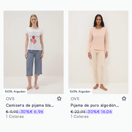
100% Algodón
100% Algodón
OVS
OVS
Camiseta de pijama blanca de puro algodón, ajuste regular con fresas
Pijama de puro algodón rosa con ajuste regular y escote serafino
€ 9,95
-30%
€ 6,96
€ 22,95
-30%
€ 16,06
1 Colores
1 Colores