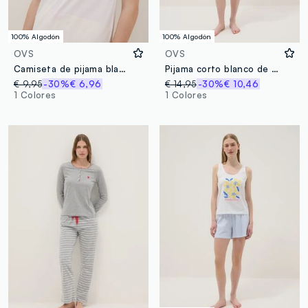
100% Algodón
100% Algodón
OVS
OVS
Camiseta de pijama blanca de algodón orgánico puro con estampado, corte regular
Pijama corto blanco de algodón puro, corte regular con volantes
€ 9,95
-30%
€ 6,96
€ 14,95
-30%
€ 10,46
1 Colores
1 Colores