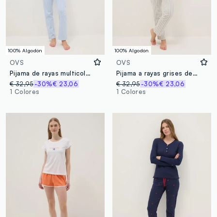
100% Algodón
100% Algodón
OVS
OVS
Pijama de rayas multicolor en algodón puro con ajuste regular y cuello en V
Pijama a rayas grises de algodón puro de ajuste regular
€ 32,95
-30%
€ 23,06
€ 32,95
-30%
€ 23,06
1 Colores
1 Colores