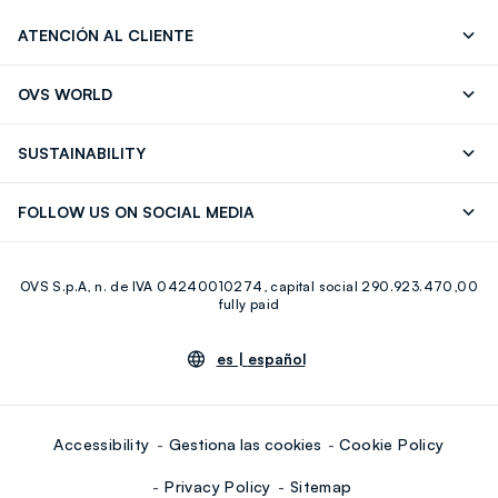
ATENCIÓN AL CLIENTE
Seguimiento de su Pedido
Contáctenos
OVS WORLD
FAQ
Store locator
OVS ❤️ friends
Franchising
SUSTAINABILITY
Press
Trabaja con nosotros
Discover our journey
Sustainable Cotton
FOLLOW US ON SOCIAL MEDIA
Eco Value
RE-UP
Facebook
Instagram
OVS S.p.A, n. de IVA 04240010274, capital social 290.923.470,00
Youtube
Linkedin
fully paid
es |
español
Accessibility
Gestiona las cookies
Cookie Policy
Privacy Policy
Sitemap