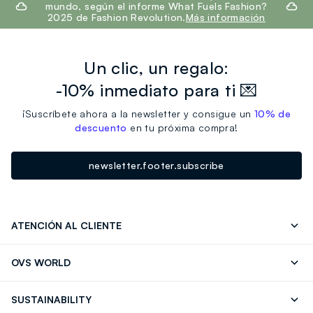
mundo, según el informe What Fuels Fashion?
2025 de Fashion Revolution.
Más información
Un clic, un regalo:
-10% inmediato para ti 💌
¡Suscríbete ahora a la newsletter y consigue un
10% de
descuento
en tu próxima compra!
newsletter.footer.subscribe
ATENCIÓN AL CLIENTE
Seguimiento de su Pedido
Contáctenos
OVS WORLD
FAQ
Store locator
OVS ❤️ friends
Franchising
SUSTAINABILITY
Press
Trabaja con nosotros