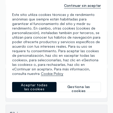
Continuar sin aceptar
Este sitio utiliza cookies técnicas y de rendimiento
anónimas que siempre están habilitadas para
garantizar el funcionamiento del sitio y medir su
Reseñas
rendimiento. En cambio, otras cookies (cookies de
personalización), instaladas también por terceros, se
utilizan para conocer tus hábitos de navegación para
angelaantonietta fiorella
poder ofrecerte productos y servicios específicos de
acuerdo con tus intereses reales. Para su uso se
14.01.2026
requiere tu consentimiento. Para aceptar las cookies
de personalización, haz clic en «aceptar todas las
Il locale è piccolo, ma il personale è molto cortese
cookies», para seleccionarlas, haz clic en «Gestiona
las cookies» o, para rechazarlas, haz clic en
«Continuar sin aceptar». Para más información,
consulta nuestra
Cookie Policy
Barbara De Paolis
Aceptar todas
21.12.2025
Gestiona las
las cookies
cookies
Negozio ben rifornito e commessa gentilissima!