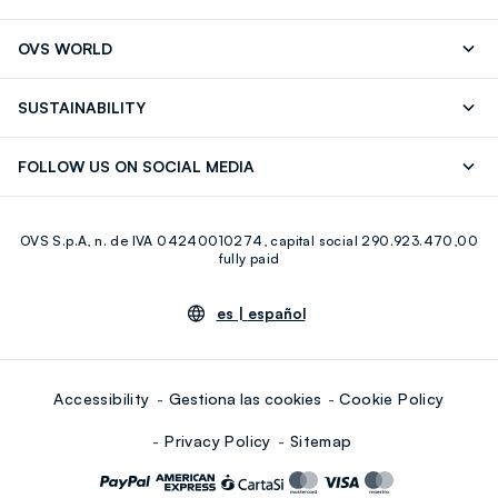
Seguimiento de su Pedido
Contáctenos
OVS WORLD
FAQ
Store locator
OVS ❤️ friends
Franchising
SUSTAINABILITY
Press
Trabaja con nosotros
Discover our journey
Sustainable Cotton
FOLLOW US ON SOCIAL MEDIA
Eco Value
RE-UP
Facebook
Instagram
OVS S.p.A, n. de IVA 04240010274, capital social 290.923.470,00
Youtube
Linkedin
fully paid
es |
español
Accessibility
Gestiona las cookies
Cookie Policy
Privacy Policy
Sitemap