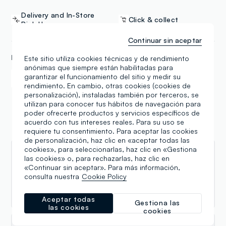
Delivery and In-Store
Click & collect
Pick-Up
Continuar sin aceptar
FORMAS DE PAGO
Este sitio utiliza cookies técnicas y de rendimiento
anónimas que siempre están habilitadas para
garantizar el funcionamiento del sitio y medir su
Samsung Pay
Apple Pay
rendimiento. En cambio, otras cookies (cookies de
personalización), instaladas también por terceros, se
utilizan para conocer tus hábitos de navegación para
poder ofrecerte productos y servicios específicos de
acuerdo con tus intereses reales. Para su uso se
Reseñas
requiere tu consentimiento. Para aceptar las cookies
de personalización, haz clic en «aceptar todas las
cookies», para seleccionarlas, haz clic en «Gestiona
Davide Zanella (Davez89)
las cookies» o, para rechazarlas, haz clic en
«Continuar sin aceptar». Para más información,
31.07.2026
consulta nuestra
Cookie Policy
👍
Aceptar todas
Gestiona las
las cookies
cookies