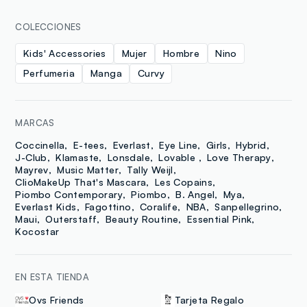
COLECCIONES
Kids' Accessories
Mujer
Hombre
Nino
Perfumeria
Manga
Curvy
MARCAS
Coccinella
E-tees
Everlast
Eye Line
Girls
Hybrid
J-Club
Klamaste
Lonsdale
Lovable
Love Therapy
Mayrev
Music Matter
Tally Weijl
ClioMakeUp That's Mascara
Les Copains
Piombo Contemporary
Piombo
B. Angel
Mya
Everlast Kids
Fagottino
Coralife
NBA
Sanpellegrino
Maui
Outerstaff
Beauty Routine
Essential Pink
Kocostar
EN ESTA TIENDA
Ovs Friends
Tarjeta Regalo