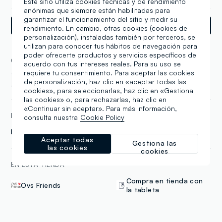
Este sitio utiliza cookies técnicas y de rendimiento
anónimas que siempre están habilitadas para
garantizar el funcionamiento del sitio y medir su
Indicaciones
rendimiento. En cambio, otras cookies (cookies de
personalización), instaladas también por terceros, se
utilizan para conocer tus hábitos de navegación para
poder ofrecerte productos y servicios específicos de
COLECCIONES
acuerdo con tus intereses reales. Para su uso se
requiere tu consentimiento. Para aceptar las cookies
Mujer
Hombre
de personalización, haz clic en «aceptar todas las
cookies», para seleccionarlas, haz clic en «Gestiona
las cookies» o, para rechazarlas, haz clic en
«Continuar sin aceptar». Para más información,
MARCAS
consulta nuestra
Cookie Policy
Piombo
B. Angel
Aceptar todas
Gestiona las
las cookies
cookies
EN ESTA TIENDA
Compra en tienda con
Ovs Friends
la tableta