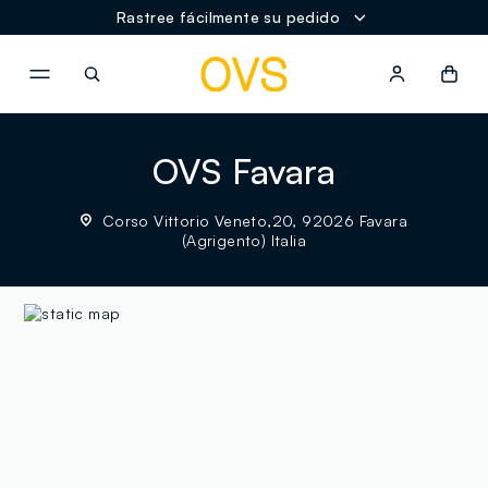
Rastree fácilmente su pedido
NAVIGATION.ARIA.GOTOMAINCONTENT
NAVIGATION.ARIA.GOTOFOOT
OVS Favara
Corso Vittorio Veneto,20, 92026 Favara
(Agrigento) Italia