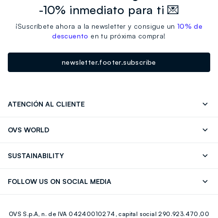
-10% inmediato para ti 💌
¡Suscríbete ahora a la newsletter y consigue un
10% de
descuento
en tu próxima compra!
newsletter.footer.subscribe
ATENCIÓN AL CLIENTE
Seguimiento de su Pedido
Contáctenos
OVS WORLD
FAQ
Store locator
OVS ❤️ friends
Franchising
SUSTAINABILITY
Press
Trabaja con nosotros
Discover our journey
Sustainable Cotton
FOLLOW US ON SOCIAL MEDIA
Eco Value
RE-UP
Facebook
Instagram
OVS S.p.A, n. de IVA 04240010274, capital social 290.923.470,00
Youtube
Linkedin