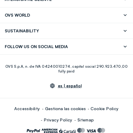
Seguimiento de su Pedido
Contáctenos
OVS WORLD
FAQ
Store locator
OVS ❤️ friends
Franchising
SUSTAINABILITY
Press
Trabaja con nosotros
Discover our journey
Sustainable Cotton
FOLLOW US ON SOCIAL MEDIA
Eco Value
RE-UP
Facebook
Instagram
OVS S.p.A, n. de IVA 04240010274, capital social 290.923.470,00
Youtube
Linkedin
fully paid
es |
español
Accessibility
Gestiona las cookies
Cookie Policy
Privacy Policy
Sitemap