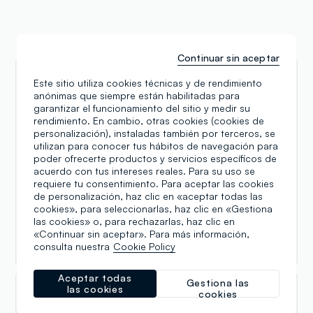
Reseñas
Continuar sin aceptar
Este sitio utiliza cookies técnicas y de rendimiento
Lucia Russo
anónimas que siempre están habilitadas para
garantizar el funcionamiento del sitio y medir su
03.01.2025
rendimiento. En cambio, otras cookies (cookies de
Vorrei ancora una volta congratularmi con chi ha
personalización), instaladas también por terceros, se
selezionato il personale addetto alla vendita!! Oggi
utilizan para conocer tus hábitos de navegación para
sono stata seguita da Sofia la quale,ha saputo
poder ofrecerte productos y servicios específicos de
suggerirmi con grande professionalità ciò che era
acuerdo con tus intereses reales. Para su uso se
requiere tu consentimiento. Para aceptar las cookies
più giusto per le mie esigenze. Giovane ma
de personalización, haz clic en «aceptar todas las
professionale ed estremamente garbata 👍🏻spero di
cookies», para seleccionarlas, haz clic en «Gestiona
avere l’occasione di poter essere seguita ancora da
las cookies» o, para rechazarlas, haz clic en
lei . Un plauso anche a chi era in cassa ( mi scuso ma
«Continuar sin aceptar». Para más información,
non ricordo il nome!!) paziente e disponibile!!
consulta nuestra
Cookie Policy
Aceptar todas
Gestiona las
las cookies
cookies
Graziella Valenti