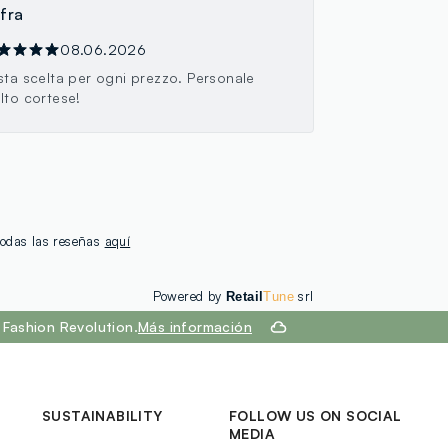
 fra
08.06.2026
sta scelta per ogni prezzo. Personale
lto cortese!
 todas las reseñas
aquí
Powered by
srl
Retail
Tune
Fashion Revolution.
Más información
SUSTAINABILITY
FOLLOW US ON SOCIAL
MEDIA