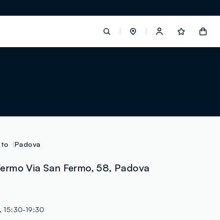
label.account.login
button.loginandregister
button.order.tracking
eto
Padova
ermo Via San Fermo, 58, Padova
loyalty.euro.points
loyalty.guest.message
, 15:30-19:30