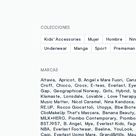
COLECCIONES
Kids' Accessories
Mujer
Hombre
Ni
Underwear
Manga
Sport
Premaman
MARCAS
Altavia
Apricot
B. Angel x Mare Fuori
Cana
Croff
Chicco
Crocs
E-tees
Everlast
Eye
Gap
Geographical Norway
Girls
Hybrid
I
Klamaste
Lonsdale
Lovable
Love Therap
Music Matter
Nicol Caramel
Nina Kendosa
RE.UP
Rocco Giocattoli
Utopja
Bbe Biote
ClioMakeUp That's Mascara
Banana Beauty
MILK+HERO
Piombo Contemporary
Piombo
BST.1957
B. Angel
Mya
Everlast Kids
Fag
NBA
Everlast Footwear
Beeline
YouLook
Cagi
Everlast Uomo Mare
Grand&Hills
Mau