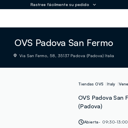
Rastree fácilmente su pedido
ER
OVS Padova San Fermo
Via San Fermo, 58, 35137 Padova (Padova) Italia
Tiendas OVS
Italy
Ven
OVS Padova San F
(Padova)
Abierta
09:30-13:00