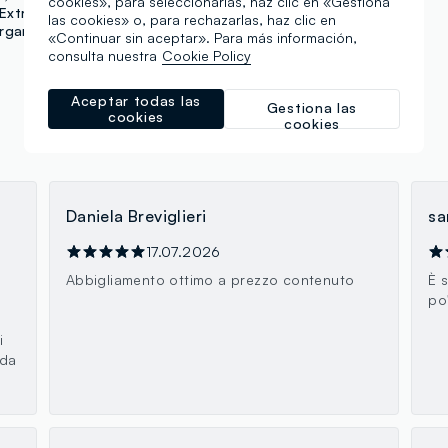
cookies», para seleccionarlas, haz clic en «Gestiona
Extratto
Frank Body
las cookies» o, para rechazarlas, haz clic en
rganic Shop
«Continuar sin aceptar». Para más información,
consulta nuestra
Cookie Policy
Aceptar todas las
Gestiona las
cookies
cookies
Daniela Breviglieri
sa
17.07.2026
à
Abbigliamento ottimo a prezzo contenuto
È 
po
i
 da