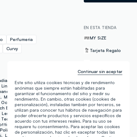
EN ESTA TIENDA
MY SiZE
no
Perfumeria
Curvy
Tarjeta Regalo
Click & collect
Continuar sin aceptar
dian Peak
Coriex
Este sitio utiliza cookies técnicas y de rendimiento
FORMAS DE PAGO
 Line
Foster Grant
anónimas que siempre están habilitadas para
panema
J-Club
garantizar el funcionamiento del sitio y medir su
Samsung Pay
y
Mayrev
rendimiento. En cambio, otras cookies (cookies de
October
Quid
personalización), instaladas también por terceros, se
ch Beauty
utilizan para conocer tus hábitos de navegación para
Les Copains
poder ofrecerte productos y servicios específicos de
 Tech
Piombo
acuerdo con tus intereses reales. Para su uso se
ottino
Coralife
NHL
requiere tu consentimiento. Para aceptar las cookies
Polinelli
Republica
de personalización, haz clic en «aceptar todas las
i
Levi's
Outerstaff