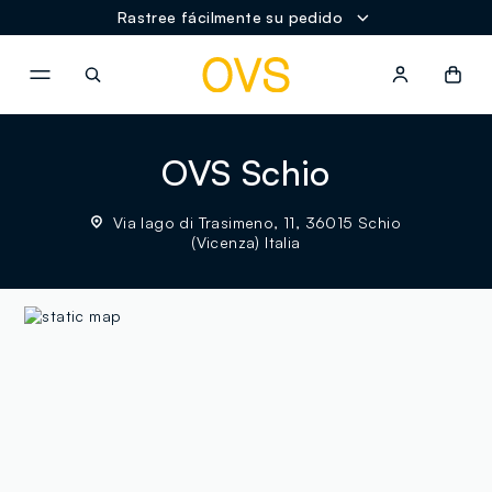
Rastree fácilmente su pedido
NAVIGATION.ARIA.GOTOMAINCONTENT
NAVIGATION.ARIA.GOTOFOOT
OVS Schio
Via lago di Trasimeno, 11, 36015 Schio
(Vicenza) Italia