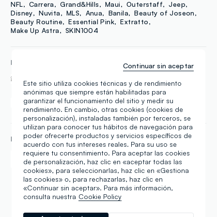
NFL
Carrera
Grand&Hills
Maui
Outerstaff
Jeep
Disney
Nuvita
MLS
Anua
Banila
Beauty of Joseon
Beauty Routine
Essential Pink
Extratto
Make Up Astra
SKIN1004
EN ESTA TIENDA
Continuar sin aceptar
Ovs Friends
Tarjeta Regalo
Este sitio utiliza cookies técnicas y de rendimiento
anónimas que siempre están habilitadas para
Delivery and In-Store
garantizar el funcionamiento del sitio y medir su
Click & collect
Pick-Up
rendimiento. En cambio, otras cookies (cookies de
personalización), instaladas también por terceros, se
utilizan para conocer tus hábitos de navegación para
poder ofrecerte productos y servicios específicos de
FORMAS DE PAGO
acuerdo con tus intereses reales. Para su uso se
requiere tu consentimiento. Para aceptar las cookies
Samsung Pay
Apple Pay
de personalización, haz clic en «aceptar todas las
cookies», para seleccionarlas, haz clic en «Gestiona
las cookies» o, para rechazarlas, haz clic en
«Continuar sin aceptar». Para más información,
consulta nuestra
Cookie Policy
Reseñas