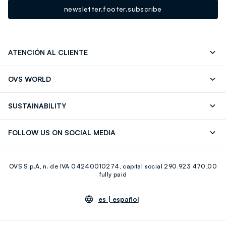
newsletter.footer.subscribe
ATENCIÓN AL CLIENTE
Seguimiento de su Pedido
Contáctenos
OVS WORLD
FAQ
Store locator
OVS ❤️ friends
Franchising
SUSTAINABILITY
Press
Trabaja con nosotros
Discover our journey
Sustainable Cotton
FOLLOW US ON SOCIAL MEDIA
Eco Value
RE-UP
Facebook
Instagram
OVS S.p.A, n. de IVA 04240010274, capital social 290.923.470,00
Youtube
Linkedin
fully paid
es |
español