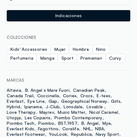
Indicaciones
COLECCIONES
Kids' Accessories
Mujer
Hombre
Nino
Perfumeria
Manga
Sport
Premaman
Curvy
MARCAS
Altavia
B. Angel x Mare Fuori
Canadian Peak
Canada Trail
Coccinella
Coriex
Crocs
E-tees
Everlast
Eye Line
Gap
Geographical Norway
Girls
Hybrid
Ipanema
J-Club
Lonsdale
Lovable
Love Therapy
Mayrev
Music Matter
Nicol Caramel
Utopja
Les Copains
Piombo Contemporary
Piombo Tech
Piombo
BST.1957
B. Angel
Mya
Everlast Kids
Fagottino
Coralife
NHL
NBA
Everlast Footwear
YouLook
Republica
Navy Sport