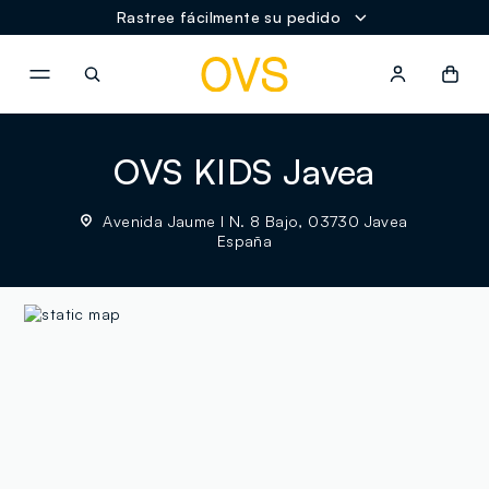
Rastree fácilmente su pedido
NAVIGATION.ARIA.GOTOMAINCONTENT
NAVIGATION.ARIA.GOTOFOOT
OVS KIDS Javea
Avenida Jaume I N. 8 Bajo, 03730 Javea
España