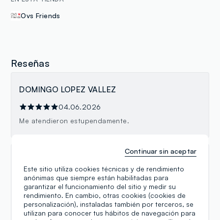
Ovs Friends
Reseñas
DOMINGO LOPEZ VALLEZ
04.06.2026
Me atendieron estupendamente.
Continuar sin aceptar
ROMEO LARA GISBERT
Este sitio utiliza cookies técnicas y de rendimiento
anónimas que siempre están habilitadas para
01.04.2026
garantizar el funcionamiento del sitio y medir su
Tengo dos peques y me encanta esta tienda, siempre
rendimiento. En cambio, otras cookies (cookies de
buenos precios y calidad ! El Trato es muy cercano y
personalización), instaladas también por terceros, se
siempre te ayudan a encontrar lo que estas
utilizan para conocer tus hábitos de navegación para