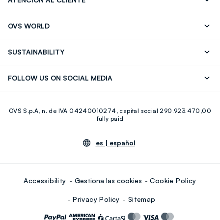
Seguimiento de su Pedido
Contáctenos
OVS WORLD
FAQ
Store locator
OVS ❤️ friends
Franchising
SUSTAINABILITY
Press
Trabaja con nosotros
Discover our journey
Sustainable Cotton
FOLLOW US ON SOCIAL MEDIA
Eco Value
RE-UP
Facebook
Instagram
OVS S.p.A, n. de IVA 04240010274, capital social 290.923.470,00
Youtube
Linkedin
fully paid
es |
español
Accessibility
Gestiona las cookies
Cookie Policy
Privacy Policy
Sitemap