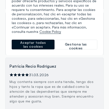
buscando , seguiré comprando !
poder ofrecerte productos y servicios específicos de
acuerdo con tus intereses reales. Para su uso se
requiere tu consentimiento. Para aceptar las cookies
de personalización, haz clic en «aceptar todas las
cookies», para seleccionarlas, haz clic en «Gestiona
Cris
las cookies» o, para rechazarlas, haz clic en
«Continuar sin aceptar». Para más información,
31.03.2026
consulta nuestra
Cookie Policy
La atención y el trato en esta tienda es una maravilla.
Da gusto ir y ver lo ordenado que está todo. Es un
Aceptar todas
Gestiona las
acierto ir siempre a comprar tiene cosas ideales 🤗.
las cookies
cookies
Patricia Recio Rodríguez
31.03.2026
Muy contenta siempre con esta tienda, tengo dos
hijos y tanto la ropa que es de calidad como la
atención de las dependientas que siempre me
atienden y asesoran muy bien. Siempre encuentro
algo que me gusta.