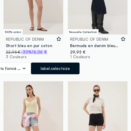
100% coton
Nouvelle Collection
REPUBLIC OF DENIM
REPUBLIC OF DENIM
Short bleu en pur coton
Bermuda en denim bleu wide leg en mélange coton et lyocell
22,95 €
-30%
16,06 €
29,95 €
3 Couleurs
1 Couleurs
ris foncé délavé
label.selectsize