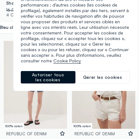
Short en denim bleu clair en coton stretch, coupe regular
Short en jean bleu clair 100 % coton
performances ; d'autres cookies (les cookies de
16,95 €
-70%
5,08 €
19,95 €
-70%
5,98 €
profilage), également installés par des tiers, servent à
4 Couleurs
2 Couleurs
vérifier vos habitudes de navigation afin de pouvoir
vous proposer des produits et services ciblés en
ligne avec vos intérêts réels. Leur utilisation nécessite
Bleu clair
label.selectsize
votre consentement. Pour accepter les cookies de
profilage, cliquez sur « accepter tous les cookies »,
pour les sélectionner, cliquez sur « Gérer les
cookies » ou pour les refuser, cliquez sur « Continuer
sans accepter ». Pour plus d'informations, veuillez
consulter notre
Cookie Policy
Autoriser tous
Gérer les cookies
les cookies
100% coton
100% coton
REPUBLIC OF DENIM
REPUBLIC OF DENIM