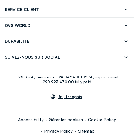
SERVICE CLIENT
Suivre votre Commande
Contactez-Nous
OVS WORLD
FAQ
Store locator
Presse
Carrières
DURABILITÉ
Careers
OVS Card
Découvrez notre parcours
Coton durable
SUIVEZ-NOUS SUR SOCIAL
Eco Value
Circularité
Facebook
Instagram
OVS S.p.A, numéro de TVA 04240010274, capital social
Youtube
Linkedin
290.923.470,00 fully paid
fr |
français
Accessibility
Gérer les cookies
Cookie Policy
Privacy Policy
Sitemap