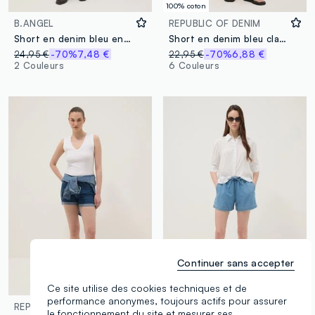
100% coton
B.ANGEL
REPUBLIC OF DENIM
Short en denim bleu en coton stretch
Short en denim bleu clair 100 % coton
24,95 €
-70%
7,48 €
22,95 €
-70%
6,88 €
2 Couleurs
6 Couleurs
Continuer sans accepter
Ce site utilise des cookies techniques et de
100% coton
performance anonymes, toujours actifs pour assurer
REPUBLIC OF DENIM
REPUBLIC OF DENIM
le fonctionnement du site et mesurer ses