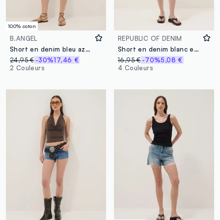
100% coton
B.ANGEL
REPUBLIC OF DENIM
Short en denim bleu azur pur coton coupe droite
Short en denim blanc en coton stretch, coupe regular
24,95 €
-30%
17,46 €
16,95 €
-70%
5,08 €
2 Couleurs
4 Couleurs