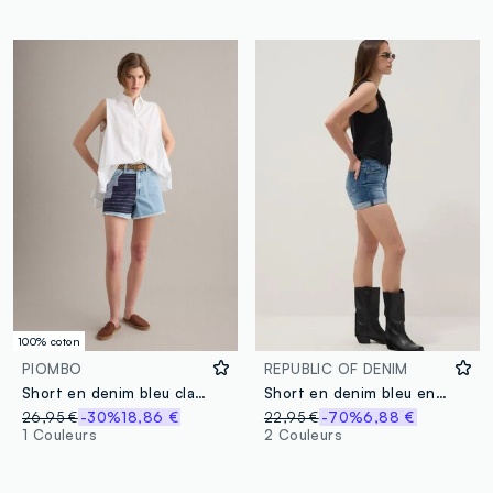
100% coton
PIOMBO
REPUBLIC OF DENIM
Short en denim bleu clair en pur coton avec empiècements patchwork
Short en denim bleu en coton stretch
26,95 €
-30%
18,86 €
22,95 €
-70%
6,88 €
1 Couleurs
2 Couleurs