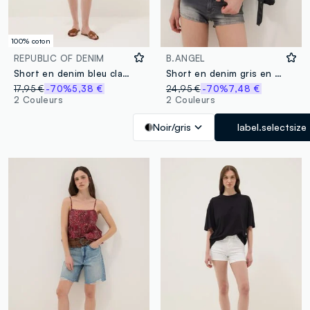
100% coton
REPUBLIC OF DENIM
B.ANGEL
Short en denim bleu clair 100 % coton, taille élastiquée, coupe regular
Short en denim gris en coton stretch
17,95 €
-70%
5,38 €
24,95 €
-70%
7,48 €
2 Couleurs
2 Couleurs
Noir/gris
label.selectsize