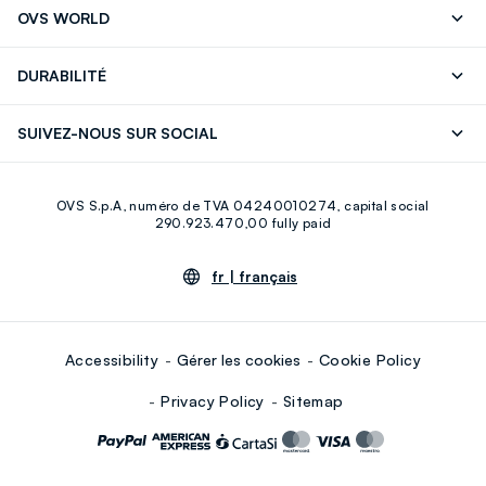
OVS WORLD
FAQ
Store locator
Presse
Carrières
DURABILITÉ
Careers
OVS Card
Découvrez notre parcours
Coton durable
SUIVEZ-NOUS SUR SOCIAL
Eco Value
Circularité
Facebook
Instagram
OVS S.p.A, numéro de TVA 04240010274, capital social
Youtube
Linkedin
290.923.470,00 fully paid
fr |
français
Accessibility
Gérer les cookies
Cookie Policy
Privacy Policy
Sitemap