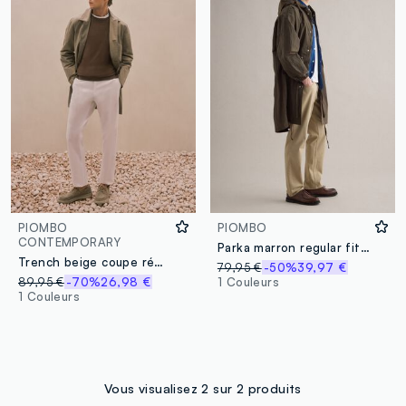
PIOMBO
PIOMBO
CONTEMPORARY
Parka marron regular fit avec zip intégral et capuche
Trench beige coupe régulière avec fermeture à boutons
79,95 €
-50%
39,97 €
89,95 €
-70%
26,98 €
1 Couleurs
1 Couleurs
Vous visualisez 2 sur 2 produits