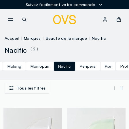
Suivez facilement votre commande
NAVIGATION.ARIA.GOTOMAINCONTENT
NAVIGATION.ARIA.GOTOFOOT
Accueil
Marques
Beauté de la marque
Nacific
Nacific
( 2 )
Molang
Momopuri
Nacific
Peripera
Pixi
Prof
Tous les filtres