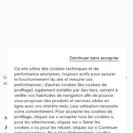
single.size
button.addtobag
Continuer sans accepter
Ce site utilise des cookies techniques et de
performance anonymes, toujours actifs pour assurer
Livraison prévue d ici 12/08/2026 et livraison gratuite pour les
le fonctionnement du site et mesurer ses
commandes de plus de 100€.
Plus d'informations
performances ; d'autres cookies (les cookies de
profilage), également installés par des tiers, servent à
vérifier vos habitudes de navigation afin de pouvoir
vous proposer des produits et services ciblés en
ligne avec vos intérêts réels. Leur utilisation nécessite
votre consentement. Pour accepter les cookies de
profilage, cliquez sur « accepter tous les cookies »,
N.Art:
000762542
pour les sélectionner, cliquez sur « Gérer les
Avec 45 magnifiques nuances, cette palette offre une
cookies » ou pour les refuser, cliquez sur « Continuer
sans accepter ». Pour plus d'informations, veuillez