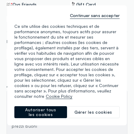
Ovs Friends
Gift Card
Continuer sans accepter
Delivery and In-Store
Click & collect
Pick-Up
Ce site utilise des cookies techniques et de
performance anonymes, toujours actifs pour assurer
le fonctionnement du site et mesurer ses
MÉTHODES DE PAYEMENT
performances ; d'autres cookies (les cookies de
profilage), également installés par des tiers, servent à
vérifier vos habitudes de navigation afin de pouvoir
Samsung Pay
Apple Pay
vous proposer des produits et services ciblés en
ligne avec vos intérêts réels. Leur utilisation nécessite
votre consentement. Pour accepter les cookies de
profilage, cliquez sur « accepter tous les cookies »,
pour les sélectionner, cliquez sur « Gérer les
Avis
cookies » ou pour les refuser, cliquez sur « Continuer
sans accepter ». Pour plus d'informations, veuillez
consulter notre
Cookie Policy
roberta cambi
Autoriser tous
15.07.2025
Gérer les cookies
les cookies
Ottimo trovo sempre dei capi che mi piacciono a
prezzi buoni