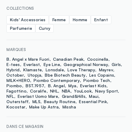
COLLECTIONS
Kids' Accessories
Femme
Homme
Enfant
Parfumerie
Curvy
MARQUES
B. Angel x Mare Fuori
Canadian Peak
Coccinella
E-tees
Everlast
Eye Line
Geographical Norway
Girls
Hybrid
Klamaste
Lonsdale
Love Therapy
Mayrev
October
Utopja
Bbe Biotech Beauty
Les Copains
MILK+HERO
Piombo Contemporary
Piombo Tech
Piombo
BST.1957
B. Angel
Mya
Everlast Kids
Fagottino
Coralife
NHL
NBA
YouLook
Navy Sport
NFL
Everlast Uomo Mare
Grand&Hills
Maui
Outerstaff
MLS
Beauty Routine
Essential Pink
Kocostar
Make Up Astra
Missha
DANS CE MAGASIN