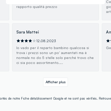
accessori per tutta la famiglia con un buon
Ce
rapporto qualità prezzo
gi
art
Sara Mattei
An
12.08.2023
Io vado per il reparto bambino qualcosa si
Gen
a
trova i prezzi sono un po' aumentati ma è
normale no do 5 stelle solo perché trovo che
ci sia poco assortimento....
Afficher plus
ortés de notre Fiche détablissement Google et ne sont pas vérifiés. Retrouv