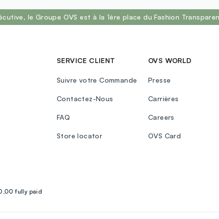
écutive, le Groupe OVS est à la 1ère place du Fashion Transpar
SERVICE CLIENT
OVS WORLD
Suivre votre Commande
Presse
Contactez-Nous
Carrières
FAQ
Careers
Store locator
OVS Card
,00 fully paid