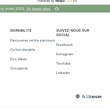
Powered by
srl
Retail
Tune
ency Index 2023.
En savoir plus
DURABILITÉ
SUIVEZ-NOUS SUR
SOCIAL
Découvrez notre parcours
Facebook
Coton durable
Instagram
Eco Value
Youtube
Circularité
Linkedin
fr |
français