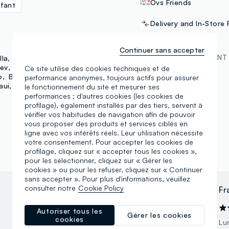
Ovs Friends
fant
Delivery and In-Store 
Continuer sans accepter
MÉTHODES DE PAYEMENT
lla
E-tees
Everlast
ev
Utopja
Ce site utilise des cookies techniques et de
o
B. Angel
performance anonymes, toujours actifs pour assurer
Samsung Pay
aui
Outerstaff
Jeep
le fonctionnement du site et mesurer ses
performances ; d'autres cookies (les cookies de
profilage), également installés par des tiers, servent à
vérifier vos habitudes de navigation afin de pouvoir
vous proposer des produits et services ciblés en
ligne avec vos intérêts réels. Leur utilisation nécessite
votre consentement. Pour accepter les cookies de
profilage, cliquez sur « accepter tous les cookies »,
pour les sélectionner, cliquez sur « Gérer les
cookies » ou pour les refuser, cliquez sur « Continuer
sans accepter ». Pour plus d'informations, veuillez
consulter notre
Cookie Policy
Daniela Mazzalupi
Fr
09.11.2024
Autoriser tous les
Gérer les cookies
cookies
Vasto assortimento di abbigliamento e
Lu