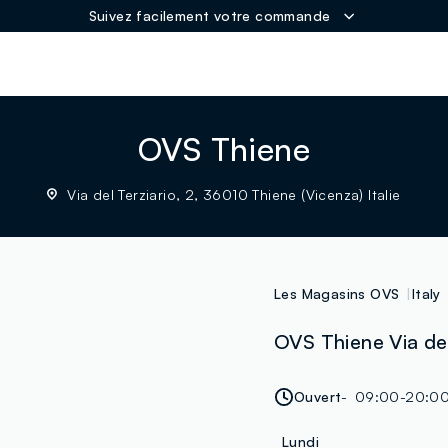
Suivez facilement votre commande
ER
OVS Thiene
Via del Terziario, 2, 36010 Thiene (Vicenza) Italie
Les Magasins OVS
Italy
OVS Thiene Via del
Ouvert
09:00-20:0
Lundi