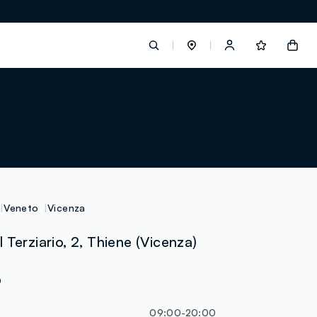
label.account.login
button.loginandregister
button.order.tracking
Veneto
Vicenza
 Terziario, 2, Thiene (Vicenza)
0
09:00-20:00