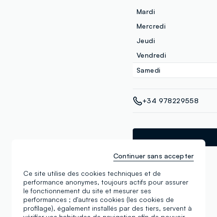
Mardi
Mercredi
Jeudi
Vendredi
Samedi
+34 978229558
Continuer sans accepter
Ce site utilise des cookies techniques et de
performance anonymes, toujours actifs pour assurer
le fonctionnement du site et mesurer ses
performances ; d'autres cookies (les cookies de
DANS CE MAGASIN
profilage), également installés par des tiers, servent à
vérifier vos habitudes de navigation afin de pouvoir