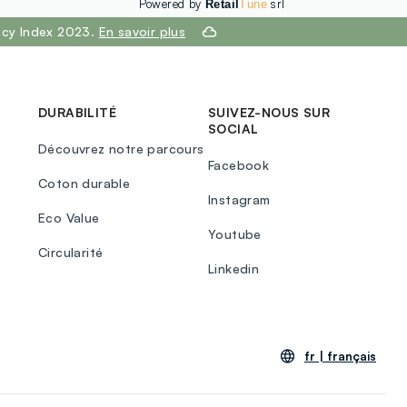
Powered by
srl
Retail
Tune
ency Index 2023.
En savoir plus
DURABILITÉ
SUIVEZ-NOUS SUR
SOCIAL
Découvrez notre parcours
Facebook
Coton durable
Instagram
Eco Value
Youtube
Circularité
Linkedin
fr |
français