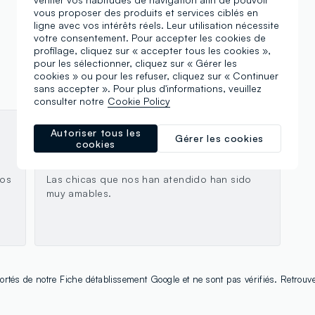
Ovs Friends
vous proposer des produits et services ciblés en
ligne avec vos intérêts réels. Leur utilisation nécessite
votre consentement. Pour accepter les cookies de
profilage, cliquez sur « accepter tous les cookies »,
pour les sélectionner, cliquez sur « Gérer les
cookies » ou pour les refuser, cliquez sur « Continuer
sans accepter ». Pour plus d'informations, veuillez
consulter notre
Cookie Policy
Autoriser tous les
Rubén Catalán
Gérer les cookies
cookies
14.06.2025
ños
Las chicas que nos han atendido han sido
muy amables.
l
ortés de notre Fiche détablissement Google et ne sont pas vérifiés. Retrouv