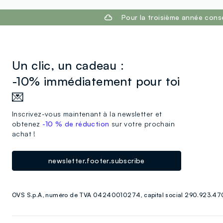
footer.ariatitle
Pour la troisième année cons
Un clic, un cadeau :
-10% immédiatement pour toi
💌
Inscrivez-vous maintenant à la newsletter et
obtenez
-10 % de réduction
sur votre prochain
achat !
newsletter.footer.subscribe
OVS S.p.A, numéro de TVA 04240010274, capital social 290.923.470