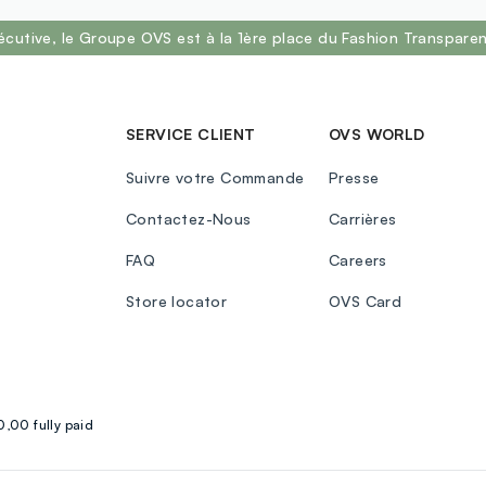
écutive, le Groupe OVS est à la 1ère place du Fashion Transpar
SERVICE CLIENT
OVS WORLD
Suivre votre Commande
Presse
Contactez-Nous
Carrières
FAQ
Careers
Store locator
OVS Card
,00 fully paid