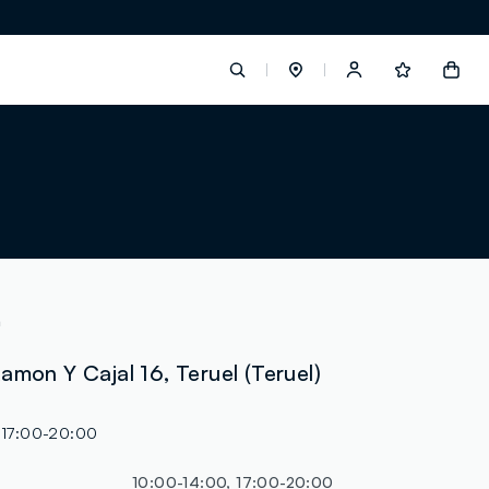
label.account.login
button.loginandregister
button.order.tracking
n
amon Y Cajal 16, Teruel (Teruel)
 17:00-20:00
10:00-14:00, 17:00-20:00