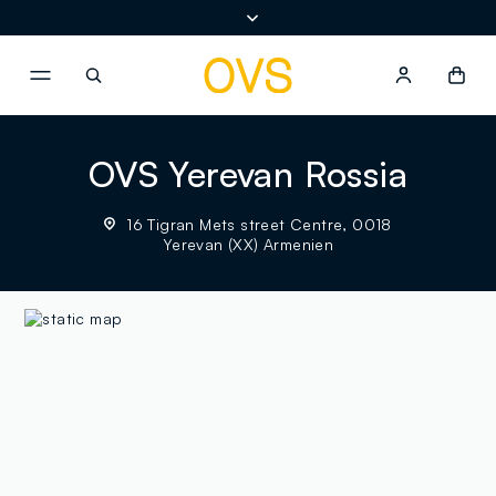
NAVIGATION.ARIA.GOTOMAINCONTENT
NAVIGATION.ARIA.GOTOFOOT
OVS Yerevan Rossia
16 Tigran Mets street Centre, 0018
Yerevan (XX) Armenien