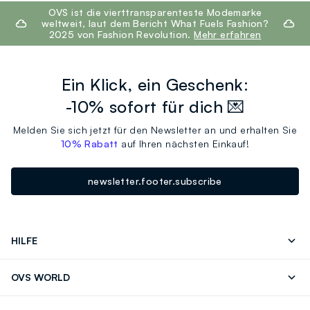
footer.ariatitle
OVS ist die vierttransparenteste Modemarke
weltweit, laut dem Bericht What Fuels Fashion?
2025 von Fashion Revolution.
Mehr erfahren
Ein Klick, ein Geschenk:
-10% sofort für dich 💌
Melden Sie sich jetzt für den Newsletter an und erhalten Sie
10% Rabatt
auf Ihren nächsten Einkauf!
newsletter.footer.subscribe
HILFE
Folgen Sie Ihrer
Senden Sie Uns
OVS WORLD
Bestellung/Rücksendung
Eine E-Mail
Drucken
Karrieren
Häufig Gestellte Fragen
Store locator