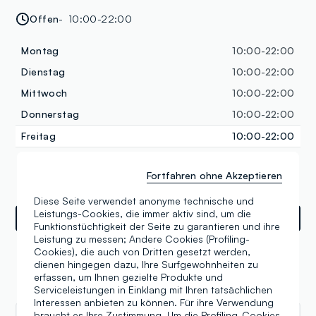
Offen
10:00-22:00
Montag
10:00-22:00
Dienstag
10:00-22:00
Mittwoch
10:00-22:00
Donnerstag
10:00-22:00
Freitag
10:00-22:00
Samstag
10:00-22:00
Fortfahren ohne Akzeptieren
Sonntag
10:00-22:00
Diese Seite verwendet anonyme technische und
Leistungs-Cookies, die immer aktiv sind, um die
Wegbeschreibungen
Funktionstüchtigkeit der Seite zu garantieren und ihre
Leistung zu messen; Andere Cookies (Profiling-
Cookies), die auch von Dritten gesetzt werden,
dienen hingegen dazu, Ihre Surfgewohnheiten zu
erfassen, um Ihnen gezielte Produkte und
Bewertungen
Serviceleistungen in Einklang mit Ihren tatsächlichen
Interessen anbieten zu können. Für ihre Verwendung
braucht es Ihre Zustimmung. Um die Profiling-Cookies