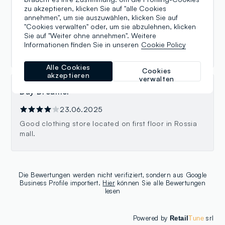
Ahmad
zu akzeptieren, klicken Sie auf "alle Cookies
annehmen", um sie auszuwählen, klicken Sie auf
23.06.2025
"Cookies verwalten" oder, um sie abzulehnen, klicken
Sie auf "Weiter ohne annehmen". Weitere
Good clothing store located on first floor in Rossia
Informationen finden Sie in unseren
Cookie Policy
mall.
Alle Cookies
Cookies
akzeptieren
verwalten
Day Dreamer
23.06.2025
Good clothing store located on first floor in Rossia
mall.
Die Bewertungen werden nicht verifiziert, sondern aus Google
Business Profile importiert.
Hier
können Sie alle Bewertungen
lesen
Powered by
srl
Retail
Tune