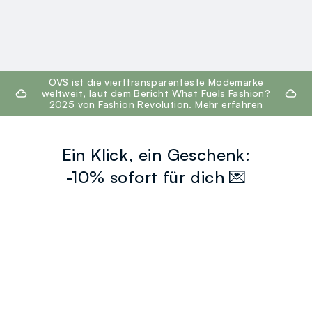
footer.ariatitle
OVS ist die vierttransparenteste Modemarke
weltweit, laut dem Bericht What Fuels Fashion?
2025 von Fashion Revolution.
Mehr erfahren
Ein Klick, ein Geschenk:
-10% sofort für dich 💌
Melden Sie sich jetzt für den Newsletter an und erhalten Sie
10% Rabatt
auf Ihren nächsten Einkauf!
newsletter.footer.subscribe
HILFE