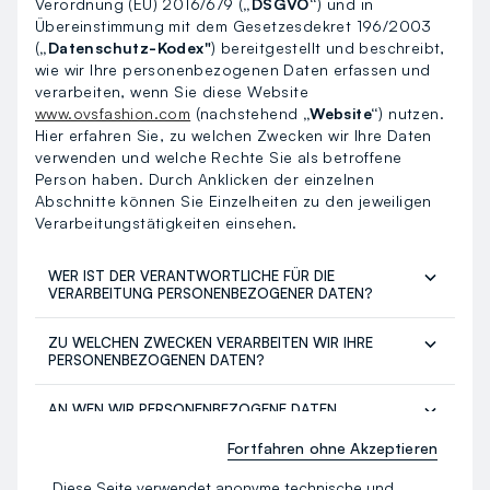
Verordnung (EU) 2016/679 (
„DSGVO“
) und in
Übereinstimmung mit dem Gesetzesdekret 196/2003
(
„Datenschutz-Kodex"
) bereitgestellt und beschreibt,
wie wir Ihre personenbezogenen Daten erfassen und
verarbeiten, wenn Sie diese Website
www.ovsfashion.com
(nachstehend
„Website“
) nutzen.
Hier erfahren Sie, zu welchen Zwecken wir Ihre Daten
verwenden und welche Rechte Sie als betroffene
Person haben. Durch Anklicken der einzelnen
Abschnitte können Sie Einzelheiten zu den jeweiligen
Verarbeitungstätigkeiten einsehen.
WER IST DER VERANTWORTLICHE FÜR DIE
VERARBEITUNG PERSONENBEZOGENER DATEN?
ZU WELCHEN ZWECKEN VERARBEITEN WIR IHRE
PERSONENBEZOGENEN DATEN?
AN WEN WIR PERSONENBEZOGENE DATEN
ÜBERMITTELN
Fortfahren ohne Akzeptieren
SOZIALE NETZWERKE
Diese Seite verwendet anonyme technische und