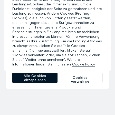
Leistungs-Cookies, die immer aktiv sind, um die
Funktionstüchtigkeit der Seite zu garantieren und ihre
ÜBERMITTLUNG PERSONENBEZOGENER DATEN IN
Leistung zu messen; Andere Cookies (Profiling-
LÄNDER AUSSERHALB DES EWR
Cookies), die auch von Dritten gesetzt werden,
dienen hingegen dazu, Ihre Surfgewohnheiten zu
DATENSCHUTZBEAUFTRAGTER - DPO
erfassen, um Ihnen gezielte Produkte und
Serviceleistungen in Einklang mit Ihren tatsächlichen
Interessen anbieten zu können. Für ihre Verwendung
IHRE RECHTE UND KONTAKTDATEN VON OVS
braucht es Ihre Zustimmung. Um die Profiling-Cookies
zu akzeptieren, klicken Sie auf "alle Cookies
annehmen", um sie auszuwählen, klicken Sie auf
Letzte Aktualisierung: 15 April 2026
"Cookies verwalten" oder, um sie abzulehnen, klicken
Sie auf "Weiter ohne annehmen". Weitere
Siehe vorherige Version
hier
.
Informationen finden Sie in unseren
Cookie Policy
Alle Cookies
Cookies
akzeptieren
verwalten