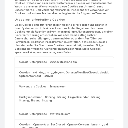
Cookies, welche von einer anderen Domäne als die der von Ihnen besuchten
Website stammen. Wie verwenden diese Cookies zur Unterstützung
unserer Werbe- und Marketingmaßnahmen. Insbesondere verwenden wir
Cookies und andere Tracker-Technologien für die folgenden Zwecke:
Unbedingt erforderliche Cookies
Diese Cookies sind zur Funktion der Website erforderlich und können in
Ihren Systemen nicht deaktiviert werden. In der Regel werden diese
Cookies nur als Reaktion auf von Ihnen getätigte Aktionen gesetzt, die einer
Dienstanforderung entsprechen, wie etwa dem Festlegen Ihrer
Datenschutzeinstellungen, dem Anmelden oder dem Ausfüllen von
Formularen. Sie können Ihren Browser so einstellen, dass diese Cookies
blockiert oder Sie über diese Cookies benachrichtigt werden. Einige
Bereiche der Website funktionieren dann aber nicht. Diese Cookies
speichern keine personenbezogenen Daten.
Unbedingt
erforderliche
www.ovsfashion.com
Cookies
sid
,
dw_dnt
,
__dc_env
,
OptanonAlertBoxClosed
,
dwsid
,
OptanonConsent
,
_cfuvid
Erstanbieter
Sitzung, Sitzung, Einige Sekunden, Sitzung,
Sitzung, Sitzung, Sitzung
ovsfashion.com
OptanonAlertBoxClosed
,
OptanonConsent
,
lantern
,
_gid
,
_ga
,
_gat_UA-