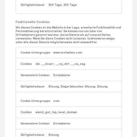
364 Tage, 364 Tage
Funktionelle Cookies
Mit diesen Cookies ist die Website in der Lage, erweiterte Funktionalität und
Personalisierung bereitzustellen. Sie können von uns oder von
Drittanbietern gesetzt werden, deren Dienste wir auf unseren Seiten
verwenden. Wenn Sie diese Cookies nicht zulassen, funktionieren einige
oder alle dieser Dienste möglicherweise nicht einwandfrei.
Funktionelle
Cookies
www.ovsfashion.com
dw
,
__dcact
,
__cq_dnt
,
__cq_seg
Erstanbieter
Sitzung, Einige Sekunden, Sitzung, Sitzung
com
weird_get_top_level_domain
Erstanbieter
Sitzung