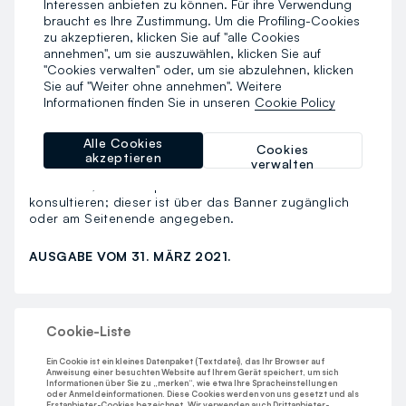
Interessen anbieten zu können. Für ihre Verwendung
Der Verantwortliche behält sich das Recht vor, dieses
braucht es Ihre Zustimmung. Um die Profiling-Cookies
Richtlinie jederzeit zu ändern und zu aktualisieren. Die
zu akzeptieren, klicken Sie auf "alle Cookies
Änderungen gelten ab ihrer Bekanntgabe oder
annehmen", um sie auszuwählen, klicken Sie auf
Veröffentlichung. Daher ist es erforderlich, dass Sie die
"Cookies verwalten" oder, um sie abzulehnen, klicken
geltenden Richtlinien regelmäßig überprüfen.
Sie auf "Weiter ohne annehmen". Weitere
Informationen finden Sie in unseren
Cookie Policy
l) Weitere Informationen
Weitere Informationen zur Verarbeitung Ihrer
personenbezogenen Daten entnehmen Sie bitte auch
Alle Cookies
Cookies
der Datenschutzerklärung auf dieser Website. Für
akzeptieren
verwalten
weitere Einzelheiten zu den verwendeten Cookies laden
wir Sie ein, den entsprechenden Bereich zu
konsultieren; dieser ist über das Banner zugänglich
oder am Seitenende angegeben.
AUSGABE VOM 31. MÄRZ 2021.
Cookie-Liste
Ein Cookie ist ein kleines Datenpaket (Textdatei), das Ihr Browser auf
Anweisung einer besuchten Website auf Ihrem Gerät speichert, um sich
Informationen über Sie zu „merken“, wie etwa Ihre Spracheinstellungen
oder Anmeldeinformationen. Diese Cookies werden von uns gesetzt und als
Erstanbieter-Cookies bezeichnet. Wir verwenden auch Drittanbieter-