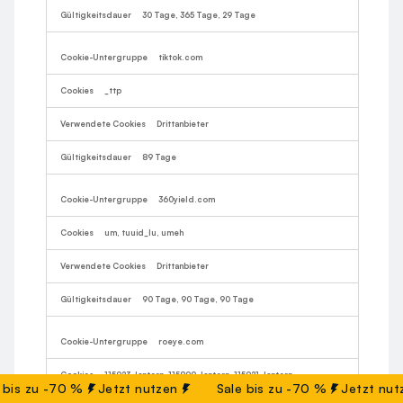
30 Tage, 365 Tage, 29 Tage
tiktok.com
_ttp
Drittanbieter
89 Tage
360yield.com
um, tuuid_lu, umeh
Drittanbieter
90 Tage, 90 Tage, 90 Tage
roeye.com
115923_lantern, 115899_lantern, 115921_lantern
is zu -70 %
Jetzt nutzen
Sale bis zu -70 %
Jetzt nutze