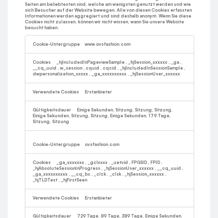
Seiten am beliebtesten sind, welche am wenigsten genutzt werden und wie
sich Besucher auf der Website bewegen. Alle von diesen Cookies erfassten
Informationen werden aggregiert und sind deshalb anonym. Wenn Sie diese
Cookies nicht zulassen, können wir nicht wissen, wann Sie unsere Website
besucht haben.
Leistungs-
Cookies
www.ovsfashion.com
_hjIncludedInPageviewSample
,
_hjSession_xxxxxx
,
_ga
,
__cq_uuid
,
w_session
,
cquid
,
cqcid
,
_hjIncludedInSessionSample
,
dwpersonalization_xxxxx
,
_ga_xxxxxxxxxx
,
_hjSessionUser_xxxxxx
Erstanbieter
Einige Sekunden, Sitzung, Sitzung, Sitzung,
Einige Sekunden, Sitzung, Sitzung, Einige Sekunden, 179 Tage,
Sitzung, Sitzung
ovsfashion.com
_ga_xxxxxxx
,
_gclxxxx
,
_uetvid
,
FPGSID
,
FPID
,
_hjAbsoluteSessionInProgress
,
_hjSessionUser_xxxxxx
,
__cq_uuid
,
_ga_xxxxxxxxxx
,
__cq_bc
,
_clck
,
_clsk
,
_hjSession_xxxxxx
,
_hjTLDTest
,
_hjFirstSeen
Erstanbieter
729 Tage, 89 Tage, 389 Tage, Einige Sekunden,