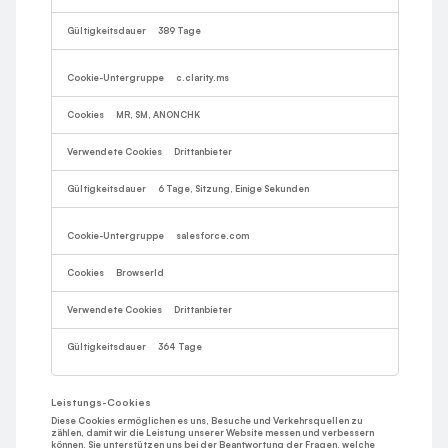
389 Tage
c.clarity.ms
MR, SM, ANONCHK
Drittanbieter
6 Tage, Sitzung, Einige Sekunden
salesforce.com
BrowserId
Drittanbieter
364 Tage
Leistungs-Cookies
Diese Cookies ermöglichen es uns, Besuche und Verkehrsquellen zu
zählen, damit wir die Leistung unserer Website messen und verbessern
können. Sie unterstützen uns bei der Beantwortung der Fragen, welche