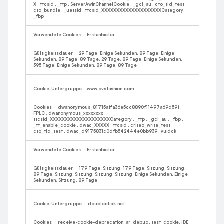
X
,
ttcsid
,
_ttp
,
ServerAwinChannelCookie
,
_gcl_au
,
cto_tld_test
,
cto_bundle
,
_uetsid
,
ttcsid_XXXXXXXXXXXXXXXXXXXXCategory
,
_fbp
Erstanbieter
29 Tage, Einige Sekunden, 89 Tage, Einige
Sekunden, 89 Tage, 89 Tage, 29 Tage, 89 Tage, Einige Sekunden,
395 Tage, Einige Sekunden, 89 Tage, 89 Tage
www.ovsfashion.com
dwanonymous_81715affa36e5cc8890f11497a69d59f
,
FPLC
,
dwanonymous_xxxxxxxx
,
ttcsid_XXXXXXXXXXXXXXXXXXXXCategory
,
_ttp
,
_gcl_au
,
_fbp
,
_tt_enable_cookie
,
dwac_XXXXX
,
ttcsid
,
criteo_write_test
,
cto_tld_test
,
dwac_d9175831c0dfb542444e0bb939
,
vuidck
Erstanbieter
179 Tage, Sitzung, 179 Tage, Sitzung, Sitzung,
89 Tage, Sitzung, Sitzung, Sitzung, Sitzung, Einige Sekunden, Einige
Sekunden, Sitzung, 89 Tage
doubleclick.net
receive-cookie-deprecation, ar_debug, test_cookie, IDE