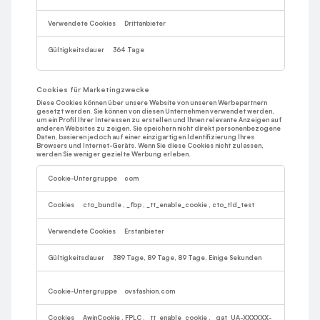
Drittanbieter
364 Tage
Cookies für Marketingzwecke
Diese Cookies können über unsere Website von unseren Werbepartnern
gesetzt werden. Sie können von diesen Unternehmen verwendet werden,
um ein Profil Ihrer Interessen zu erstellen und Ihnen relevante Anzeigen auf
anderen Websites zu zeigen. Sie speichern nicht direkt personenbezogene
Daten, basieren jedoch auf einer einzigartigen Identifizierung Ihres
Browsers und Internet-Geräts. Wenn Sie diese Cookies nicht zulassen,
werden Sie weniger gezielte Werbung erleben.
Cookies
für
com
Marketingzwecke
cto_bundle
,
_fbp
,
_tt_enable_cookie
,
cto_tld_test
Erstanbieter
389 Tage, 89 Tage, 89 Tage, Einige Sekunden
ovsfashion.com
AwinCookie
,
FPLC
,
_tt_enable_cookie
,
_gat_UA-XXXXXX-