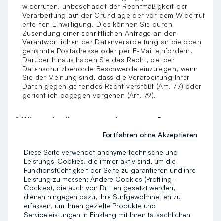
widerrufen, unbeschadet der Rechtmäßigkeit der
Verarbeitung auf der Grundlage der vor dem Widerruf
erteilten Einwilligung. Dies können Sie durch
Zusendung einer schriftlichen Anfrage an den
Verantwortlichen der Datenverarbeitung an die oben
genannte Postadresse oder per E-Mail einfordern.
Darüber hinaus haben Sie das Recht, bei der
Datenschutzbehörde Beschwerde einzulegen, wenn
Sie der Meinung sind, dass die Verarbeitung Ihrer
Daten gegen geltendes Recht verstößt (Art. 77) oder
gerichtlich dagegen vorgehen (Art. 79).
j) Wie werden Ihre personenbezogenen Daten
geschützt?
Fortfahren ohne Akzeptieren
Personenbezogene Daten werden unter Anwendung
technischer und organisatorischer
Diese Seite verwendet anonyme technische und
Sicherheitsmaßnahmen, die der Art der Daten
Leistungs-Cookies, die immer aktiv sind, um die
entsprechen, verarbeitet, um ihre Integrität und
Funktionstüchtigkeit der Seite zu garantieren und ihre
Vertraulichkeit zu gewährleisten und sie vor den Risiken
Leistung zu messen; Andere Cookies (Profiling-
des unberechtigten Zugriffs, des Verlustes, der
Cookies), die auch von Dritten gesetzt werden,
Veränderung oder der Offenlegung an unbefugte Dritte
dienen hingegen dazu, Ihre Surfgewohnheiten zu
zu schützen.
erfassen, um Ihnen gezielte Produkte und
Serviceleistungen in Einklang mit Ihren tatsächlichen
k) Aktualisierungen