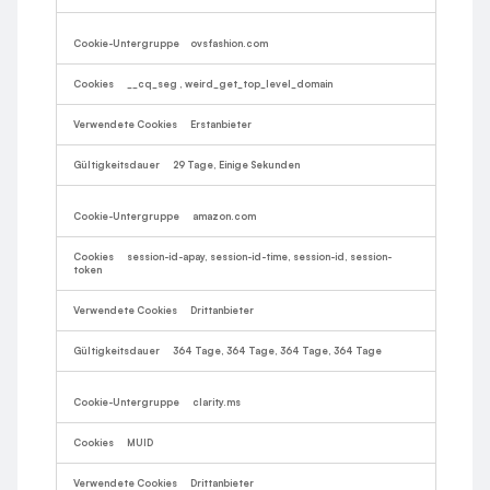
ovsfashion.com
__cq_seg
,
weird_get_top_level_domain
Erstanbieter
29 Tage, Einige Sekunden
amazon.com
session-id-apay, session-id-time, session-id, session-
token
Drittanbieter
364 Tage, 364 Tage, 364 Tage, 364 Tage
clarity.ms
MUID
Drittanbieter