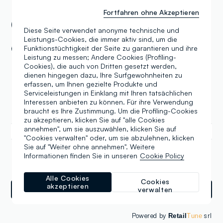
Micro-District 16 Building Gai Ave, Yerevan
Fortfahren ohne Akzeptieren
(XX)
Diese Seite verwendet anonyme technische und
Leistungs-Cookies, die immer aktiv sind, um die
Funktionstüchtigkeit der Seite zu garantieren und ihre
Offen
10:00-22:00
Leistung zu messen; Andere Cookies (Profiling-
Cookies), die auch von Dritten gesetzt werden,
Montag
10:00-22:00
dienen hingegen dazu, Ihre Surfgewohnheiten zu
erfassen, um Ihnen gezielte Produkte und
Dienstag
10:00-22:00
Serviceleistungen in Einklang mit Ihren tatsächlichen
Mittwoch
10:00-22:00
Interessen anbieten zu können. Für ihre Verwendung
braucht es Ihre Zustimmung. Um die Profiling-Cookies
Donnerstag
10:00-22:00
zu akzeptieren, klicken Sie auf "alle Cookies
annehmen", um sie auszuwählen, klicken Sie auf
Freitag
10:00-22:00
"Cookies verwalten" oder, um sie abzulehnen, klicken
Sie auf "Weiter ohne annehmen". Weitere
Samstag
10:00-22:00
Informationen finden Sie in unseren
Cookie Policy
Sonntag
10:00-22:00
Alle Cookies
Cookies
akzeptieren
Wegbeschreibungen
verwalten
Powered by
srl
Retail
Tune