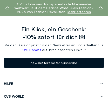
footer.ariatitle
OVS ist die vierttransparenteste Modemarke
weltweit, laut dem Bericht What Fuels Fashion?
2025 von Fashion Revolution.
Mehr erfahren
Ein Klick, ein Geschenk:
-10% sofort für dich 💌
Melden Sie sich jetzt für den Newsletter an und erhalten Sie
10% Rabatt
auf Ihren nächsten Einkauf!
newsletter.footer.subscribe
HILFE
Folgen Sie Ihrer
Senden Sie Uns
OVS WORLD
Bestellung/Rücksendung
Eine E-Mail
Drucken
Karrieren
Häufig Gestellte Fragen
Store locator