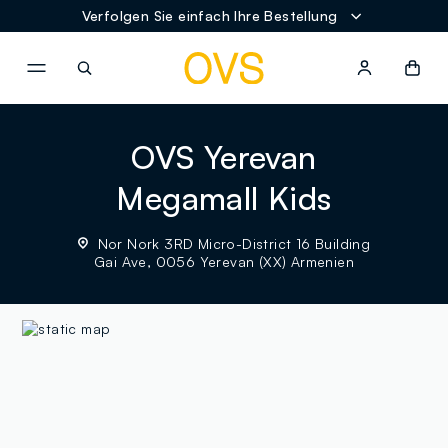
Verfolgen Sie einfach Ihre Bestellung
NAVIGATION.ARIA.GOTOMAINCONTENT
NAVIGATION.ARIA.GOTOFOOT
OVS Yerevan
Megamall Kids
Nor Nork 3RD Micro-District 16 Building
Gai Ave, 0056 Yerevan (XX) Armenien