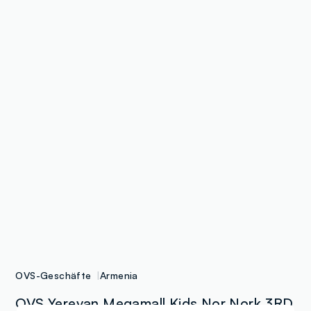
OVS-Geschäfte
Armenia
OVS Yerevan Megamall Kids Nor Nork 3RD