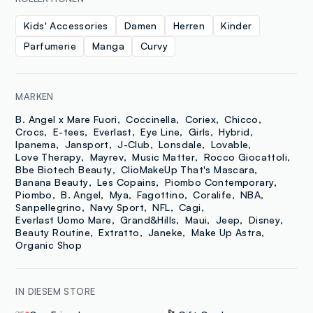
Kids' Accessories
Damen
Herren
Kinder
Parfumerie
Manga
Curvy
MARKEN
B. Angel x Mare Fuori
Coccinella
Coriex
Chicco
Crocs
E-tees
Everlast
Eye Line
Girls
Hybrid
Ipanema
Jansport
J-Club
Lonsdale
Lovable
Love Therapy
Mayrev
Music Matter
Rocco Giocattoli
Bbe Biotech Beauty
ClioMakeUp That's Mascara
Banana Beauty
Les Copains
Piombo Contemporary
Piombo
B. Angel
Mya
Fagottino
Coralife
NBA
Sanpellegrino
Navy Sport
NFL
Cagi
Everlast Uomo Mare
Grand&Hills
Maui
Jeep
Disney
Beauty Routine
Extratto
Janeke
Make Up Astra
Organic Shop
IN DIESEM STORE