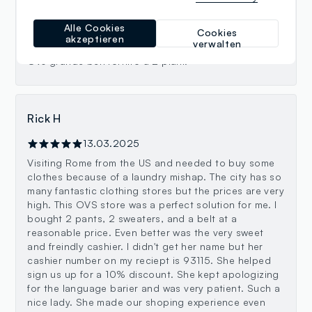
davide murari
Alle Cookies
Cookies
akzeptieren
26.08.2025
verwalten
Ovs grande ben fornito a 2 piani!
Rick H
13.03.2025
Visiting Rome from the US and needed to buy some
clothes because of a laundry mishap. The city has so
many fantastic clothing stores but the prices are very
high. This OVS store was a perfect solution for me. I
bought 2 pants, 2 sweaters, and a belt at a
reasonable price. Even better was the very sweet
and freindly cashier. I didn't get her name but her
cashier number on my reciept is 93115. She helped
sign us up for a 10% discount. She kept apologizing
for the language barier and was very patient. Such a
nice lady. She made our shoping experience even