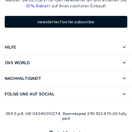
10% Rabatt
auf Ihren nächsten Einkauf!
newsletter.footer.subscribe
HILFE
Folgen Sie Ihrer
Senden Sie Uns
OVS WORLD
Bestellung/Rücksendung
Eine E-Mail
Drucken
Karrieren
Häufig Gestellte Fragen
Store locator
NACHHALTIGKEIT
Careers
OVS Card
Entdecke unsere Reise
Nachhaltige Baumwolle
FOLGE UNS AUF SOCIAL
Eco Value
Zirkularität
Facebook
Instagram
OVS S.p.A, UID 04240010274, Stammkapital 290.923.470,00 fully
Youtube
Linkedin
paid