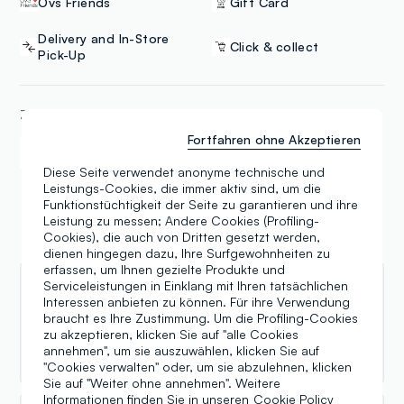
Ovs Friends
Gift Card
Delivery and In-Store
Click & collect
Pick-Up
ZAHLUNGSART
Fortfahren ohne Akzeptieren
Samsung Pay
Apple Pay
Diese Seite verwendet anonyme technische und
Leistungs-Cookies, die immer aktiv sind, um die
Funktionstüchtigkeit der Seite zu garantieren und ihre
Leistung zu messen; Andere Cookies (Profiling-
Cookies), die auch von Dritten gesetzt werden,
Bewertungen
dienen hingegen dazu, Ihre Surfgewohnheiten zu
erfassen, um Ihnen gezielte Produkte und
Serviceleistungen in Einklang mit Ihren tatsächlichen
Vimon Zonier
Interessen anbieten zu können. Für ihre Verwendung
braucht es Ihre Zustimmung. Um die Profiling-Cookies
27.02.2026
zu akzeptieren, klicken Sie auf "alle Cookies
annehmen", um sie auszuwählen, klicken Sie auf
Merci pour tout❤️
"Cookies verwalten" oder, um sie abzulehnen, klicken
Sie auf "Weiter ohne annehmen". Weitere
Informationen finden Sie in unseren
Cookie Policy