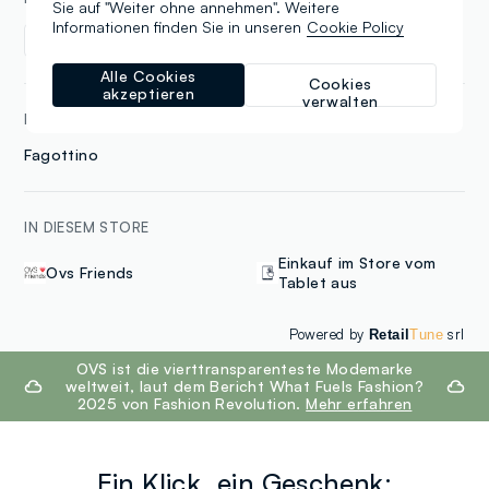
Sie auf "Weiter ohne annehmen". Weitere
Informationen finden Sie in unseren
Cookie Policy
Kinder
Alle Cookies
Cookies
akzeptieren
verwalten
MARKEN
Fagottino
IN DIESEM STORE
Einkauf im Store vom
Ovs Friends
Tablet aus
Powered by
srl
Retail
Tune
footer.ariatitle
OVS ist die vierttransparenteste Modemarke
weltweit, laut dem Bericht What Fuels Fashion?
2025 von Fashion Revolution.
Mehr erfahren
Ein Klick, ein Geschenk: