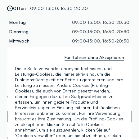
Offen
09:00-13:00, 16:30-20:30
Montag
09:00-13:00, 16:30-20:30
Dienstag
09:00-13:00, 16:30-20:30
Mittwoch
09:00-13:00, 16:30-20:30
Donnerstag
09:00-13:00, 16:30-20:30
Fortfahren ohne Akzeptieren
Freitag
09:00-13:00, 16:30-20:30
Diese Seite verwendet anonyme technische und
Samstag
09:00-13:00, 16:30-20:30
Leistungs-Cookies, die immer aktiv sind, um die
Sonntag
Geschlossen
Funktionstüchtigkeit der Seite zu garantieren und ihre
Leistung zu messen; Andere Cookies (Profiling-
Cookies), die auch von Dritten gesetzt werden,
dienen hingegen dazu, Ihre Surfgewohnheiten zu
+39 080 9642355
erfassen, um Ihnen gezielte Produkte und
Serviceleistungen in Einklang mit Ihren tatsächlichen
Interessen anbieten zu können. Für ihre Verwendung
Wegbeschreibungen
braucht es Ihre Zustimmung. Um die Profiling-Cookies
zu akzeptieren, klicken Sie auf "alle Cookies
annehmen", um sie auszuwählen, klicken Sie auf
"Cookies verwalten" oder, um sie abzulehnen, klicken
KOLLEKTIONEN