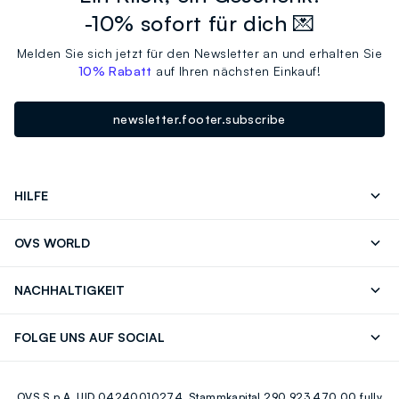
-10% sofort für dich 💌
Melden Sie sich jetzt für den Newsletter an und erhalten Sie
10% Rabatt
auf Ihren nächsten Einkauf!
newsletter.footer.subscribe
HILFE
Folgen Sie Ihrer
Senden Sie Uns
OVS WORLD
Bestellung/Rücksendung
Eine E-Mail
Drucken
Karrieren
Häufig Gestellte Fragen
Store locator
NACHHALTIGKEIT
Careers
OVS Card
Entdecke unsere Reise
Nachhaltige Baumwolle
FOLGE UNS AUF SOCIAL
Eco Value
Zirkularität
Facebook
Instagram
OVS S.p.A, UID 04240010274, Stammkapital 290.923.470,00 fully