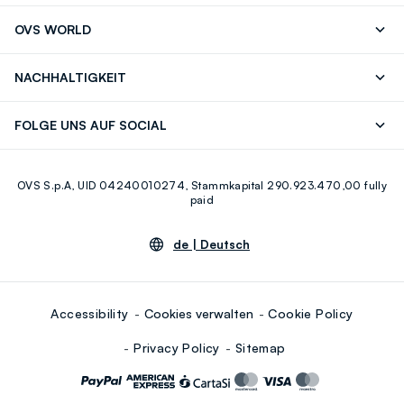
Folgen Sie Ihrer
Senden Sie Uns
OVS WORLD
Bestellung/Rücksendung
Eine E-Mail
Drucken
Karrieren
Häufig Gestellte Fragen
Store locator
NACHHALTIGKEIT
Careers
OVS Card
Entdecke unsere Reise
Nachhaltige Baumwolle
FOLGE UNS AUF SOCIAL
Eco Value
Zirkularität
Facebook
Instagram
OVS S.p.A, UID 04240010274, Stammkapital 290.923.470,00 fully
Youtube
Linkedin
paid
de |
Deutsch
Accessibility
Cookies verwalten
Cookie Policy
Privacy Policy
Sitemap