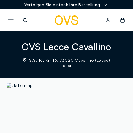
Verfolgen Sie einfach Ihre Bestellung
NAVIGATION.ARIA.GOTOMAINCONTENT
NAVIGATION.ARIA.GOTOFOOT
OVS Lecce Cavallino
S.S. 16, Km 16, 73020 Cavallino (Lecce)
Italien