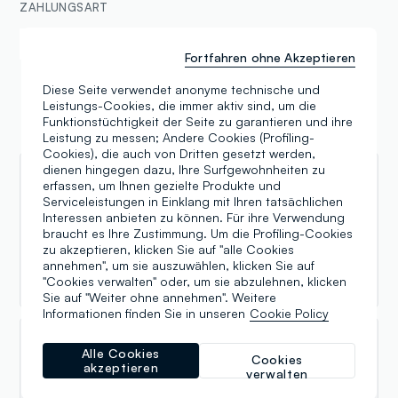
ZAHLUNGSART
Samsung Pay
Apple Pay
Fortfahren ohne Akzeptieren
Diese Seite verwendet anonyme technische und
Leistungs-Cookies, die immer aktiv sind, um die
Funktionstüchtigkeit der Seite zu garantieren und ihre
Bewertungen
Leistung zu messen; Andere Cookies (Profiling-
Cookies), die auch von Dritten gesetzt werden,
dienen hingegen dazu, Ihre Surfgewohnheiten zu
Elena Mariano
erfassen, um Ihnen gezielte Produkte und
Serviceleistungen in Einklang mit Ihren tatsächlichen
25.01.2026
Interessen anbieten zu können. Für ihre Verwendung
braucht es Ihre Zustimmung. Um die Profiling-Cookies
Negozio sempre ben ordinato e rifornito. Mi trovo
zu akzeptieren, klicken Sie auf "alle Cookies
bene per gli acquisti quotidiani, lo staff è
annehmen", um sie auszuwählen, klicken Sie auf
professionale. Consigliato per la varietà dei capi.
"Cookies verwalten" oder, um sie abzulehnen, klicken
Sie auf "Weiter ohne annehmen". Weitere
Informationen finden Sie in unseren
Cookie Policy
Ruined King
Alle Cookies
Cookies
akzeptieren
verwalten
18.09.2024