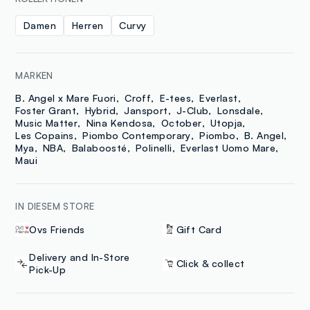
Damen
Herren
Curvy
MARKEN
B. Angel x Mare Fuori
Croff
E-tees
Everlast
Foster Grant
Hybrid
Jansport
J-Club
Lonsdale
Music Matter
Nina Kendosa
October
Utopja
Les Copains
Piombo Contemporary
Piombo
B. Angel
Mya
NBA
Balaboosté
Polinelli
Everlast Uomo Mare
Maui
IN DIESEM STORE
Ovs Friends
Gift Card
Delivery and In-Store
Click & collect
Pick-Up