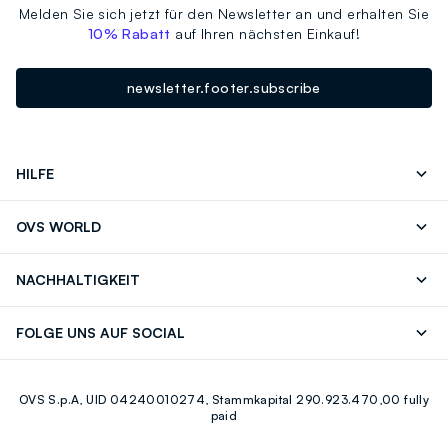
Melden Sie sich jetzt für den Newsletter an und erhalten Sie
10% Rabatt
auf Ihren nächsten Einkauf!
newsletter.footer.subscribe
HILFE
Folgen Sie Ihrer
Senden Sie Uns
OVS WORLD
Bestellung/Rücksendung
Eine E-Mail
Drucken
Karrieren
Häufig Gestellte Fragen
Store locator
NACHHALTIGKEIT
Careers
OVS Card
Entdecke unsere Reise
Nachhaltige Baumwolle
FOLGE UNS AUF SOCIAL
Eco Value
Zirkularität
Facebook
Instagram
OVS S.p.A, UID 04240010274, Stammkapital 290.923.470,00 fully
Youtube
Linkedin
paid