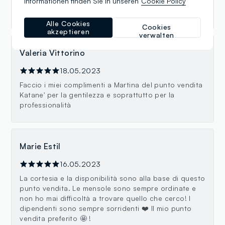
Informationen finden Sie in unseren
Cookie Policy
competente e pronto a seguirci ed aiutarci nei nostri
acquisti.
Alle Cookies
Cookies
akzeptieren
verwalten
Valeria Vittorino
18.05.2023
Faccio i miei complimenti a Martina del punto vendita
Katane' per la gentilezza e soprattutto per la
professionalità
Marie Estil
16.05.2023
La cortesia e la disponibilità sono alla base di questo
punto vendita. Le mensole sono sempre ordinate e
non ho mai difficoltà a trovare quello che cerco! I
dipendenti sono sempre sorridenti ❤️ Il mio punto
vendita preferito 🤩 !