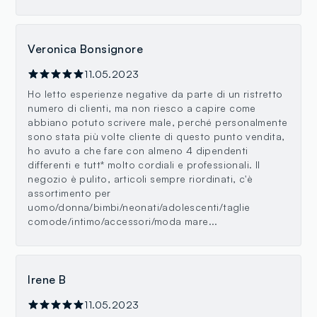
Veronica Bonsignore
11.05.2023
Ho letto esperienze negative da parte di un ristretto
numero di clienti, ma non riesco a capire come
abbiano potuto scrivere male, perché personalmente
sono stata più volte cliente di questo punto vendita,
ho avuto a che fare con almeno 4 dipendenti
differenti e tutt* molto cordiali e professionali. Il
negozio è pulito, articoli sempre riordinati, c'è
assortimento per
uomo/donna/bimbi/neonati/adolescenti/taglie
comode/intimo/accessori/moda mare...
Irene B
11.05.2023