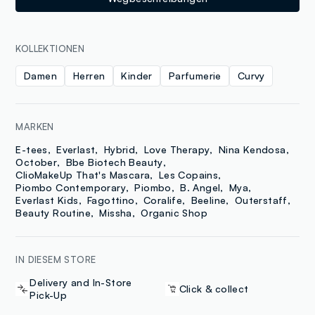
KOLLEKTIONEN
Damen
Herren
Kinder
Parfumerie
Curvy
MARKEN
E-tees
Everlast
Hybrid
Love Therapy
Nina Kendosa
October
Bbe Biotech Beauty
ClioMakeUp That's Mascara
Les Copains
Piombo Contemporary
Piombo
B. Angel
Mya
Everlast Kids
Fagottino
Coralife
Beeline
Outerstaff
Beauty Routine
Missha
Organic Shop
IN DIESEM STORE
Delivery and In-Store
Click & collect
Pick-Up