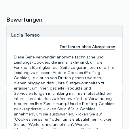
Bewertungen
Lucia Romeo
20.05.2024
Fortfahren ohne Akzeptieren
Ho visitato ieri questo punto vendita e ho trovato
Diese Seite verwendet anonyme technische und
personale accogliente e professionale in particolare
Leistungs-Cookies, die immer aktiv sind, um die
il signore alla cassa si è reso disponibile ad ogni
Funktionstüchtigkeit der Seite zu garantieren und ihre
richiesta di chiarimento sugli articoli
Leistung zu messen; Andere Cookies (Profiling-
esposti.consigliatissimo
Cookies), die auch von Dritten gesetzt werden,
dienen hingegen dazu, Ihre Surfgewohnheiten zu
erfassen, um Ihnen gezielte Produkte und
Serviceleistungen in Einklang mit Ihren tatsächlichen
Interessen anbieten zu können. Für ihre Verwendung
Amalia Guzzardi
braucht es Ihre Zustimmung. Um die Profiling-Cookies
zu akzeptieren, klicken Sie auf "alle Cookies
18.06.2023
annehmen", um sie auszuwählen, klicken Sie auf
molto fornito e personale super disponibile e gentile.
"Cookies verwalten" oder, um sie abzulehnen, klicken
siamo stati seguiti da Alfredo che è stato
Sie auf "Weiter ohne annehmen". Weitere