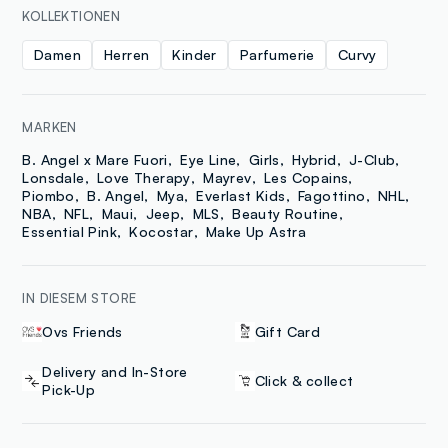
KOLLEKTIONEN
Damen
Herren
Kinder
Parfumerie
Curvy
MARKEN
B. Angel x Mare Fuori
Eye Line
Girls
Hybrid
J-Club
Lonsdale
Love Therapy
Mayrev
Les Copains
Piombo
B. Angel
Mya
Everlast Kids
Fagottino
NHL
NBA
NFL
Maui
Jeep
MLS
Beauty Routine
Essential Pink
Kocostar
Make Up Astra
IN DIESEM STORE
Ovs Friends
Gift Card
Delivery and In-Store
Click & collect
Pick-Up