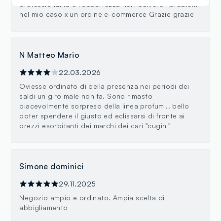
professionalità e l accortezza nel risolvere i problemi
nel mio caso x un ordine e-commerce Grazie grazie
N Matteo Mario
22.03.2026
Oviesse ordinato di bella presenza nei periodi dei
saldi un giro male non fa. Sono rimasto
piacevolmente sorpreso della linea profumi.. bello
poter spendere il giusto ed eclissarsi di fronte ai
prezzi esorbitanti dei marchi dei cari "cugini"
Simone dominici
29.11.2025
Negozio ampio e ordinato. Ampia scelta di
abbigliamento