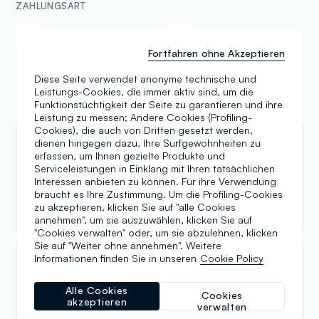
ZAHLUNGSART
Samsung Pay
Apple Pay
Fortfahren ohne Akzeptieren
Diese Seite verwendet anonyme technische und
Leistungs-Cookies, die immer aktiv sind, um die
Funktionstüchtigkeit der Seite zu garantieren und ihre
Bewertungen
Leistung zu messen; Andere Cookies (Profiling-
Cookies), die auch von Dritten gesetzt werden,
dienen hingegen dazu, Ihre Surfgewohnheiten zu
Maria Rita Cresta
erfassen, um Ihnen gezielte Produkte und
Serviceleistungen in Einklang mit Ihren tatsächlichen
08.07.2026
Interessen anbieten zu können. Für ihre Verwendung
Vasta scelta, prezzi apprezzabilissimi, personale
braucht es Ihre Zustimmung. Um die Profiling-Cookies
gentile e disponibile.
zu akzeptieren, klicken Sie auf "alle Cookies
annehmen", um sie auszuwählen, klicken Sie auf
"Cookies verwalten" oder, um sie abzulehnen, klicken
Sie auf "Weiter ohne annehmen". Weitere
Informationen finden Sie in unseren
Cookie Policy
Giorgio Cesarini
Alle Cookies
14.04.2026
Cookies
akzeptieren
verwalten
Un ringraziamento allo staff e tutti per la