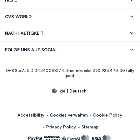
Folgen Sie Ihrer
Senden Sie Uns
OVS WORLD
Bestellung/Rücksendung
Eine E-Mail
Drucken
Karrieren
Häufig Gestellte Fragen
Store locator
NACHHALTIGKEIT
Careers
OVS Card
Entdecke unsere Reise
Nachhaltige Baumwolle
FOLGE UNS AUF SOCIAL
Eco Value
Zirkularität
Facebook
Instagram
OVS S.p.A, UID 04240010274, Stammkapital 290.923.470,00 fully
Youtube
Linkedin
paid
de |
Deutsch
Accessibility
Cookies verwalten
Cookie Policy
Privacy Policy
Sitemap