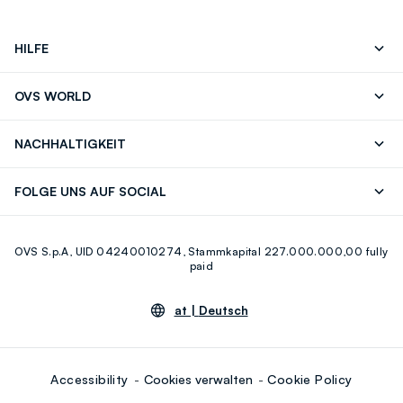
HILFE
Folgen Sie Ihrer
Senden Sie Uns
OVS WORLD
Bestellung/Rücksendung
Eine E-Mail
Drucken
Karrieren
Häufig Gestellte Fragen
Store locator
NACHHALTIGKEIT
Careers
OVS Card
Entdecke unsere Reise
Nachhaltige Baumwolle
FOLGE UNS AUF SOCIAL
Eco Value
Zirkularität
Facebook
Instagram
OVS S.p.A, UID 04240010274, Stammkapital 227.000.000,00 fully
Youtube
Linkedin
paid
at |
Deutsch
Accessibility
Cookies verwalten
Cookie Policy