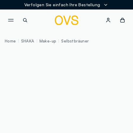
Verfolgen Sie einfach Ihre Bestellung
NAVIGATION.ARIA.GOTOMAINCONTENT
NAVIGATION.ARIA.GOTOFOOT
Home
SHAKA
Make-up
Selbstbräuner