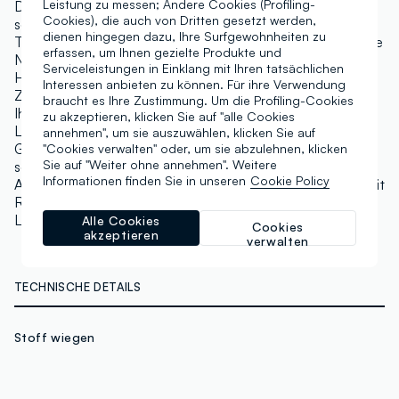
Leistung zu messen; Andere Cookies (Profiling-
Dank unseres gebackenen Bronzers können Sie einen
Cookies), die auch von Dritten gesetzt werden,
sonnenverwöhnten Effekt erzielen, als hätten Sie einen
dienen hingegen dazu, Ihre Surfgewohnheiten zu
Tag am Strand verbracht. Dieses perlende Puder ist eine
erfassen, um Ihnen gezielte Produkte und
Neuheit in unserer Re-loaded Serie, die dunkleren
Serviceleistungen in Einklang mit Ihren tatsächlichen
Hauttönen einen sonnengeküssten Glanz verleiht.
Interessen anbieten zu können. Für ihre Verwendung
Zudem wird es in einem kompakten Etui präsentiert, das
braucht es Ihre Zustimmung. Um die Profiling-Cookies
Ihnen ermöglicht, auch unterwegs einen natürlichen
zu akzeptieren, klicken Sie auf "alle Cookies
Look zu kreieren. Streichen Sie es über die
annehmen", um sie auszuwählen, klicken Sie auf
Gesichtspartien, die einen bronzierten Touch erhalten
"Cookies verwalten" oder, um sie abzulehnen, klicken
Sie auf "Weiter ohne annehmen". Weitere
sollen, oder verwenden Sie es feucht auf den
Informationen finden Sie in unseren
Cookie Policy
Augenlidern für einen dramatischen Look. Fortfahren mit
Revolution Highlight Re-loaded für einen intensiven
Leuchteffekt. Nicht an Tieren getestet.
Alle Cookies
Cookies
akzeptieren
verwalten
TECHNISCHE DETAILS
Stoff wiegen