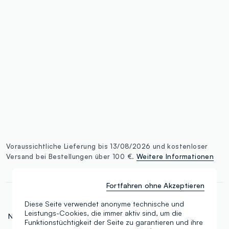
label.color
:
single.size
button.addtobag
Voraussichtliche Lieferung bis 13/08/2026 und kostenloser
Versand bei Bestellungen über 100 €.
Weitere Informationen
Fortfahren ohne Akzeptieren
Diese Seite verwendet anonyme technische und
Leistungs-Cookies, die immer aktiv sind, um die
N.Art:
000664783
Funktionstüchtigkeit der Seite zu garantieren und ihre