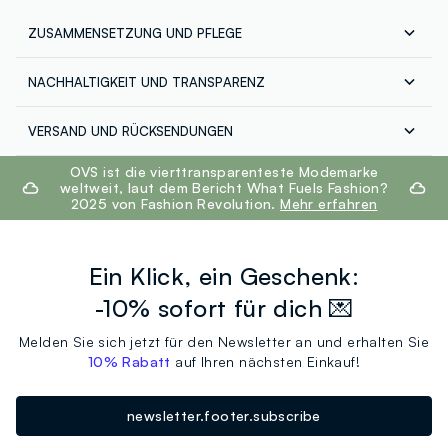
ZUSAMMENSETZUNG UND PFLEGE
NACHHALTIGKEIT UND TRANSPARENZ
Zusammensetzung
Unsere Lieferanten
MICA, TALC, NYLON-12, MAGNESIUM ALUMINUM
VERSAND UND RÜCKSENDUNGEN
SILICATE, PARAFFINUM LIQUIDUM (MINERAL OIL/HUILE
REVOLUTION BEAUTY LTD
Versand in ganz Europa: Standard für € 4,95 und
footer.ariatitle
MINERALE), ETHYLHEXYL PALMITATE, POLYBUTENE,
OVS ist die vierttransparenteste Modemarke
Express für € 9,95. Kostenlose Rücksendung: Sie
weltweit, laut dem Bericht What Fuels Fashion?
DIMETHICONE, TIN OXIDE, PHENOXYETHANOL,
können alle bestellten Artikel innerhalb von 30 Tagen
2025 von Fashion Revolution.
Mehr erfahren
METHYLPARABEN, CI 77891 (TITANIUM DIOXIDE) CL
nach der Bestellung kostenlos an uns zurücksenden.
Tracking: Loggen Sie sich in Ihr Kundenkonto im Bereich
77491 (IRON OXIDES), CI 77492 (IRON OXIDES), CI
"Meine Bestellungen" ein, um Ihre Bestellungen zu
77499 (IRON OXIDES), CI 75470 (CARMINE).
Ein Klick, ein Geschenk:
verfolgen.
-10% sofort für dich 💌
Melden Sie sich jetzt für den Newsletter an und erhalten Sie
10% Rabatt
auf Ihren nächsten Einkauf!
newsletter.footer.subscribe