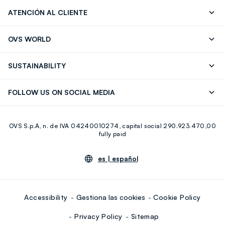
ATENCIÓN AL CLIENTE
Seguimiento de su Pedido
Contáctenos
OVS WORLD
FAQ
Store locator
OVS ❤️ friends
Franchising
SUSTAINABILITY
Press
Trabaja con nosotros
Discover our journey
Sustainable Cotton
FOLLOW US ON SOCIAL MEDIA
Eco Value
RE-UP
Facebook
Instagram
OVS S.p.A, n. de IVA 04240010274, capital social 290.923.470,00
Youtube
Linkedin
fully paid
es |
español
Accessibility
Gestiona las cookies
Cookie Policy
Privacy Policy
Sitemap