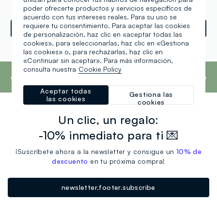
Lääneringtee 39, Tartu
poder ofrecerte productos y servicios específicos de
acuerdo con tus intereses reales. Para su uso se
requiere tu consentimiento. Para aceptar las cookies
Indicaciones
de personalización, haz clic en «aceptar todas las
cookies», para seleccionarlas, haz clic en «Gestiona
las cookies» o, para rechazarlas, haz clic en
Powered by
srl
Retail
Tune
«Continuar sin aceptar». Para más información,
footer.ariatitle
consulta nuestra
Cookie Policy
OVS es la cuarta marca más transparente del
mundo, según el informe What Fuels Fashion?
2025 de Fashion Revolution.
Más información
Aceptar todas
Gestiona las
las cookies
cookies
Un clic, un regalo:
-10% inmediato para ti 💌
¡Suscríbete ahora a la newsletter y consigue un
10% de
descuento
en tu próxima compra!
newsletter.footer.subscribe