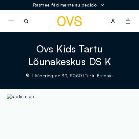
Rastree fácilmente su pedido
NAVIGATION.ARIA.GOTOMAINCONTENT
NAVIGATION.ARIA.GOTOFOOT
Ovs Kids Tartu
Lõunakeskus DS K
Lääneringtee 39, 50501 Tartu Estonia