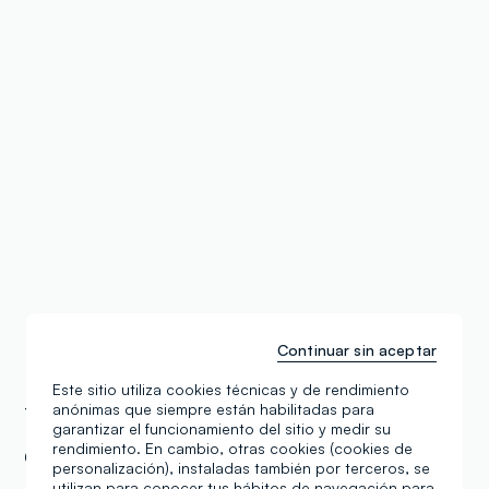
Continuar sin aceptar
Este sitio utiliza cookies técnicas y de rendimiento
anónimas que siempre están habilitadas para
Tiendas OVS
Estonia
garantizar el funcionamiento del sitio y medir su
rendimiento. En cambio, otras cookies (cookies de
Ovs Kids Tartu Lõunakeskus DS K
personalización), instaladas también por terceros, se
utilizan para conocer tus hábitos de navegación para