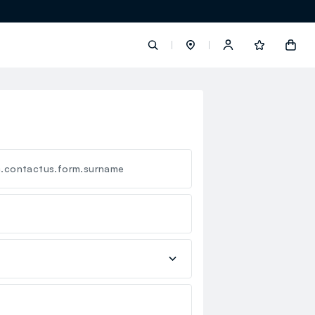
label.account.login
button.loginandregister
c.contactus.form.surname
button.order.tracking
loyalty.euro.points
loyalty.guest.message