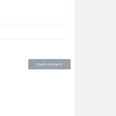
loyalty.guest.discoverpagelink
static.contactus.form.send