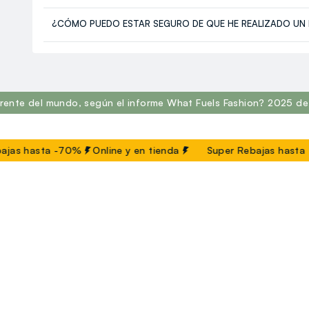
¿CÓMO PUEDO ESTAR SEGURO DE QUE HE REALIZADO UN
rente del mundo, según el informe What Fuels Fashion? 2025 de 
ajas hasta -70%
Online y en tienda
Super Rebajas hasta 
ATENCIÓN AL CLIENTE
OVS WORLD
Seguimiento de su Pedido
OVS ❤️ friends
Contáctenos
Franchising
FAQ
Press
Store locator
Trabaja con nosotro