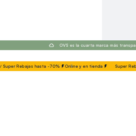
footer.ariatitle
OVS es la cuarta marca más transpa
Super Rebajas hasta -70%
Online y en tienda
Super Reb
Un clic, un regalo:
-10% inmediato para ti 💌
¡Suscríbete ahora a la newsletter y consigue un
10% de descuento
en tu próxima compra!
newsletter.footer.subscribe