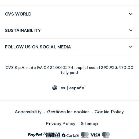
Seguimiento de su Pedido
Contáctenos
OVS WORLD
FAQ
Store locator
OVS ❤️ friends
Franchising
SUSTAINABILITY
Press
Trabaja con nosotros
Discover our journey
Sustainable Cotton
FOLLOW US ON SOCIAL MEDIA
Eco Value
RE-UP
Facebook
Instagram
OVS S.p.A, n. de IVA 04240010274, capital social 290.923.470,00
Youtube
Linkedin
fully paid
es |
español
Accessibility
Gestiona las cookies
Cookie Policy
Privacy Policy
Sitemap