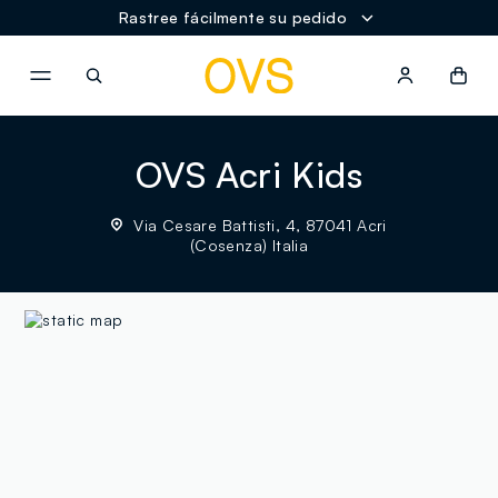
Rastree fácilmente su pedido
NAVIGATION.ARIA.GOTOMAINCONTENT
NAVIGATION.ARIA.GOTOFOOT
OVS Acri Kids
Via Cesare Battisti, 4, 87041 Acri
(Cosenza) Italia