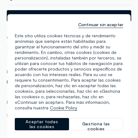
Indicaciones
Continuar sin aceptar
Este sitio utiliza cookies técnicas y de rendimiento
COLECCIONES
anónimas que siempre están habilitadas para
garantizar el funcionamiento del sitio y medir su
Nino
rendimiento. En cambio, otras cookies (cookies de
personalización), instaladas también por terceros, se
utilizan para conocer tus hábitos de navegación para
poder ofrecerte productos y servicios específicos de
MARCAS
acuerdo con tus intereses reales. Para su uso se
requiere tu consentimiento. Para aceptar las cookies
Fagottino
de personalización, haz clic en «aceptar todas las
cookies», para seleccionarlas, haz clic en «Gestiona
las cookies» o, para rechazarlas, haz clic en
«Continuar sin aceptar». Para más información,
EN ESTA TIENDA
consulta nuestra
Cookie Policy
Compra en tienda con
Ovs Friends
la tableta
Aceptar todas
Gestiona las
las cookies
cookies