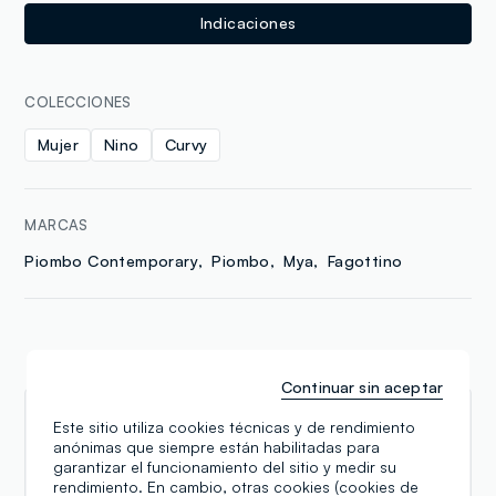
Indicaciones
COLECCIONES
Mujer
Nino
Curvy
MARCAS
Piombo Contemporary
Piombo
Mya
Fagottino
Reseñas
Continuar sin aceptar
Stanislav Šiling
Este sitio utiliza cookies técnicas y de rendimiento
anónimas que siempre están habilitadas para
garantizar el funcionamiento del sitio y medir su
11.06.2026
rendimiento. En cambio, otras cookies (cookies de