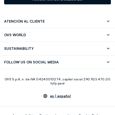
ATENCIÓN AL CLIENTE
Seguimiento de su Pedido
Contáctenos
OVS WORLD
FAQ
Store locator
OVS ❤️ friends
Franchising
SUSTAINABILITY
Press
Trabaja con nosotros
Discover our journey
Sustainable Cotton
FOLLOW US ON SOCIAL MEDIA
Eco Value
RE-UP
Facebook
Instagram
OVS S.p.A, n. de IVA 04240010274, capital social 290.923.470,00
Youtube
Linkedin
fully paid
es |
español