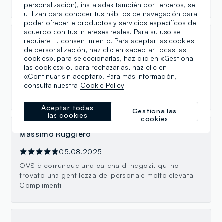
Ženšen v obchodě moc líbilo, utratili jsme pár éček✌️
personalización), instaladas también por terceros, se
utilizan para conocer tus hábitos de navegación para
poder ofrecerte productos y servicios específicos de
acuerdo con tus intereses reales. Para su uso se
requiere tu consentimiento. Para aceptar las cookies
francesca mammone
de personalización, haz clic en «aceptar todas las
cookies», para seleccionarlas, haz clic en «Gestiona
08.05.2026
las cookies» o, para rechazarlas, haz clic en
Mi sono recata presso Oviesse Scalea nella nuova
«Continuar sin aceptar». Para más información,
sede. Personale gentile e disponibile ed ho trovato
consulta nuestra
Cookie Policy
un vasto assortimento di prodotti Essence.
Aceptar todas
Gestiona las
las cookies
cookies
Massimo Ruggiero
05.08.2025
OVS è comunque una catena di negozi, qui ho
trovato una gentilezza del personale molto elevata
Complimenti