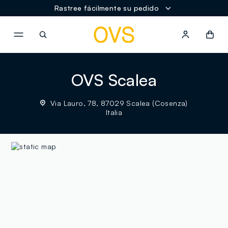
Rastree fácilmente su pedido
NAVIGATION.ARIA.GOTOMAINCONTENT
NAVIGATION.ARIA.GOTOFOOT
OVS Scalea
Via Lauro, 78, 87029 Scalea (Cosenza)
Italia