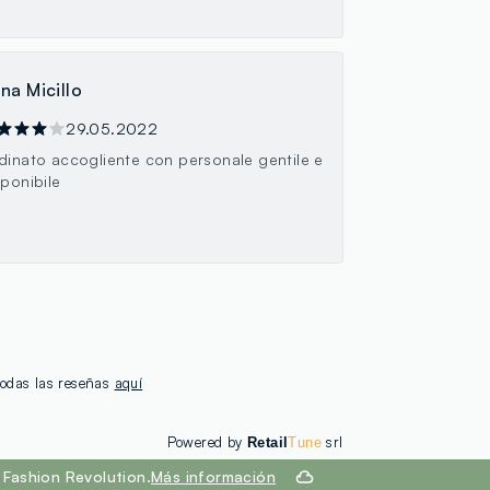
na Micillo
29.05.2022
dinato accogliente con personale gentile e
sponibile
 todas las reseñas
aquí
Powered by
srl
Retail
Tune
Fashion Revolution.
Más información