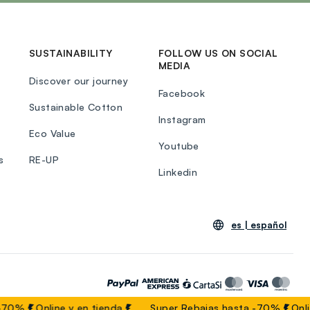
SUSTAINABILITY
FOLLOW US ON SOCIAL
MEDIA
Discover our journey
Facebook
Sustainable Cotton
Instagram
Eco Value
Youtube
s
RE-UP
Linkedin
es |
español
-70%
Online y en tienda
Super Rebajas hasta -70%
Onlin