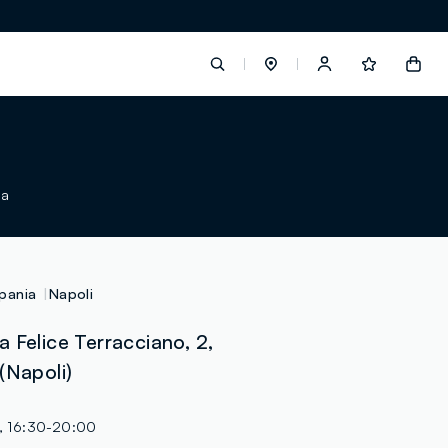
label.account.login
ia
button.loginandregister
button.order.tracking
pania
Napoli
 Felice Terracciano, 2,
(Napoli)
loyalty.euro.points
loyalty.guest.message
, 16:30-20:00