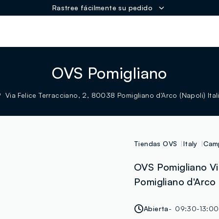
Rastree fácilmente su pedido
ER
OVS Pomigliano
Via Felice Terracciano, 2, 80038 Pomigliano d'Arco (Napoli) Ital
Tiendas OVS
Italy
Cam
OVS Pomigliano Via
Pomigliano d'Arco 
Abierta
09:30-13:00