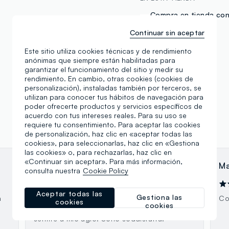
Compra en tienda con
tableta
Continuar sin aceptar
Este sitio utiliza cookies técnicas y de rendimiento
anónimas que siempre están habilitadas para
garantizar el funcionamiento del sitio y medir su
rendimiento. En cambio, otras cookies (cookies de
personalización), instaladas también por terceros, se
utilizan para conocer tus hábitos de navegación para
poder ofrecerte productos y servicios específicos de
acuerdo con tus intereses reales. Para su uso se
requiere tu consentimiento. Para aceptar las cookies
de personalización, haz clic en «aceptar todas las
cookies», para seleccionarlas, haz clic en «Gestiona
las cookies» o, para rechazarlas, haz clic en
«Continuar sin aceptar». Para más información,
Sara Bocchetti
Ma
consulta nuestra
Cookie Policy
22.08.2023
Aceptar todas las
Gestiona las
n
Il negozio possiede un personale eccellente.
Co
cookies
cookies
Tutte sono state gentili e mi hanno fatto
sentire a mio agio. Sono soddisfatta.