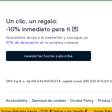
Un clic, un regalo:
-10% inmediato para ti 💌
¡Suscríbete ahora a la newsletter y consigue un
10% de descuento
en tu próxima compra!
newsletter.footer.subscribe
OVS S.p.A, n. de IVA 04240010274, capital social 290.923.470,00 fu
Accessibility
Gestiona las cookies
Cookie Policy
Privacy 
Super Rebajas hasta -70%
Online y en tienda
Super Reba