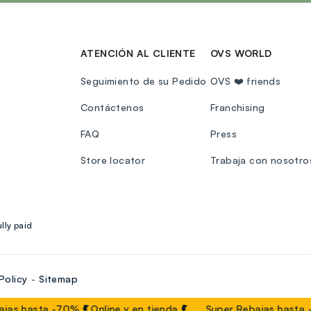
ATENCIÓN AL CLIENTE
OVS WORLD
Seguimiento de su Pedido
OVS ❤️ friends
Contáctenos
Franchising
FAQ
Press
Store locator
Trabaja con nosotro
lly paid
Policy
Sitemap
jas hasta -70%
Online y en tienda
Super Rebajas hasta 