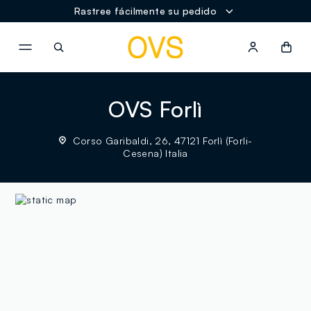
Rastree fácilmente su pedido
NAVIGATION.ARIA.GOTOMAINCONTENT
NAVIGATION.ARIA.GOTOFOOT
OVS Forlì
Corso Garibaldi, 26, 47121 Forlì (Forli-
Cesena) Italia