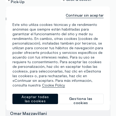
Pick-Up
Continuar sin aceptar
FORMAS DE PAGO
Este sitio utiliza cookies técnicas y de rendimiento
anónimas que siempre están habilitadas para
Samsung Pay
Apple Pay
garantizar el funcionamiento del sitio y medir su
rendimiento. En cambio, otras cookies (cookies de
personalización), instaladas también por terceros, se
utilizan para conocer tus hábitos de navegación para
poder ofrecerte productos y servicios específicos de
Reseñas
acuerdo con tus intereses reales. Para su uso se
requiere tu consentimiento. Para aceptar las cookies
de personalización, haz clic en «aceptar todas las
Emanuele
cookies», para seleccionarlas, haz clic en «Gestiona
las cookies» o, para rechazarlas, haz clic en
11.07.2026
«Continuar sin aceptar». Para más información,
consulta nuestra
Cookie Policy
Complimenti alla commessa Natascia di Forlì ti
consiglia benissimo ottima commessa
Aceptar todas
Gestiona las
las cookies
cookies
Omar Mazzavillani