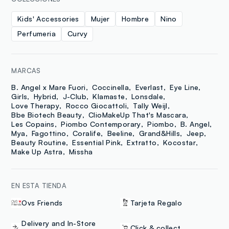
Kids' Accessories
Mujer
Hombre
Nino
Perfumeria
Curvy
MARCAS
B. Angel x Mare Fuori
Coccinella
Everlast
Eye Line
Girls
Hybrid
J-Club
Klamaste
Lonsdale
Love Therapy
Rocco Giocattoli
Tally Weijl
Bbe Biotech Beauty
ClioMakeUp That's Mascara
Les Copains
Piombo Contemporary
Piombo
B. Angel
Mya
Fagottino
Coralife
Beeline
Grand&Hills
Jeep
Beauty Routine
Essential Pink
Extratto
Kocostar
Make Up Astra
Missha
EN ESTA TIENDA
Ovs Friends
Tarjeta Regalo
Delivery and In-Store
Click & collect