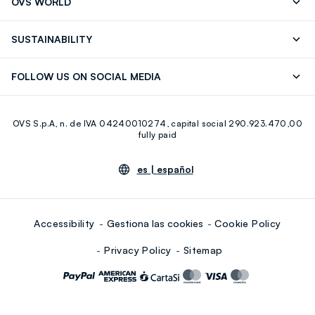
OVS WORLD
FAQ
Store locator
OVS ❤️ friends
Franchising
SUSTAINABILITY
Press
Trabaja con nosotros
Discover our journey
Sustainable Cotton
FOLLOW US ON SOCIAL MEDIA
Eco Value
RE-UP
Facebook
Instagram
OVS S.p.A, n. de IVA 04240010274, capital social 290.923.470,00
Youtube
Linkedin
fully paid
es |
español
Accessibility
Gestiona las cookies
Cookie Policy
Privacy Policy
Sitemap