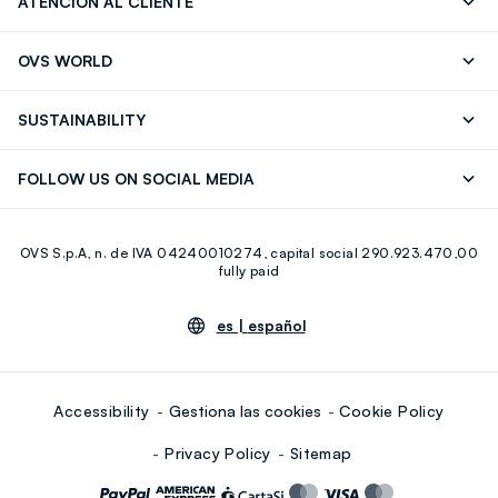
ATENCIÓN AL CLIENTE
Seguimiento de su Pedido
Contáctenos
OVS WORLD
FAQ
Store locator
OVS ❤️ friends
Franchising
SUSTAINABILITY
Press
Trabaja con nosotros
Discover our journey
Sustainable Cotton
FOLLOW US ON SOCIAL MEDIA
Eco Value
RE-UP
Facebook
Instagram
OVS S.p.A, n. de IVA 04240010274, capital social 290.923.470,00
Youtube
Linkedin
fully paid
es |
español
Accessibility
Gestiona las cookies
Cookie Policy
Privacy Policy
Sitemap