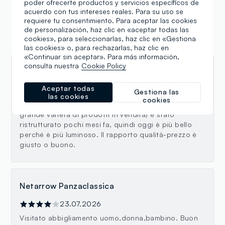
poder ofrecerte productos y servicios específicos de
acuerdo con tus intereses reales. Para su uso se
requiere tu consentimiento. Para aceptar las cookies
de personalización, haz clic en «aceptar todas las
cookies», para seleccionarlas, haz clic en «Gestiona
Reseñas
las cookies» o, para rechazarlas, haz clic en
«Continuar sin aceptar». Para más información,
consulta nuestra
Cookie Policy
Cate C
Aceptar todas
28.07.2026
Gestiona las
las cookies
cookies
Il negozio (che si trova su 3 piani, quindi ha una
grande varietà di prodotti in vendita) è stato
ristrutturato pochi mesi fa, quindi oggi è più bello
perché è più luminoso. Il rapporto qualità-prezzo è
giusto o buono.
Netarrow Panzaclassica
23.07.2026
Visitato abbigliamento uomo,donna,bambino. Buon