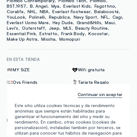
Piombo Contemporary
Piombo Tech
Piombo
BST.1957
B. Angel
Mya
Everlast Kids
Fagottino
Coralife
NHL
NBA
Everlast Footwear
Balaboosté
YouLook
Polinelli
Republica
Navy Sport
NFL
Cagi
Everlast Uomo Mare
Hey Dude
Grand&Hills
Maui
Levi's
Outerstaff
Jeep
MLS
Beauty Routine
Essential Pink
Extratto
Frank Body
Kocostar
Make Up Astra
Missha
Momopuri
EN ESTA TIENDA
MY SiZE
Wifi gratuita
Ovs Friends
Tarjeta Regalo
Continuar sin aceptar
Delivery and In-Store
Click & collect
Pick-Up
Este sitio utiliza cookies técnicas y de rendimiento
anónimas que siempre están habilitadas para
garantizar el funcionamiento del sitio y medir su
FORMAS DE PAGO
rendimiento. En cambio, otras cookies (cookies de
personalización), instaladas también por terceros, se
Samsung Pay
Apple Pay
utilizan para conocer tus hábitos de navegación para