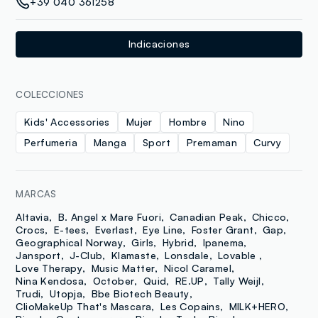
+39 040 361258
Indicaciones
COLECCIONES
Kids' Accessories
Mujer
Hombre
Nino
Perfumeria
Manga
Sport
Premaman
Curvy
MARCAS
Altavia
B. Angel x Mare Fuori
Canadian Peak
Chicco
Crocs
E-tees
Everlast
Eye Line
Foster Grant
Gap
Geographical Norway
Girls
Hybrid
Ipanema
Jansport
J-Club
Klamaste
Lonsdale
Lovable
Love Therapy
Music Matter
Nicol Caramel
Nina Kendosa
October
Quid
RE.UP
Tally Weijl
Trudi
Utopja
Bbe Biotech Beauty
ClioMakeUp That's Mascara
Les Copains
MILK+HERO