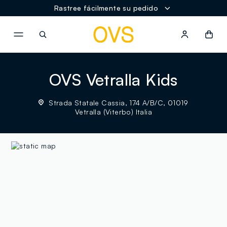
Rastree fácilmente su pedido
NAVIGATION.ARIA.GOTOMAINCONTENT
NAVIGATION.ARIA.GOTOFOOT
OVS Vetralla Kids
Strada Statale Cassia, 174 A/B/C, 01019
Vetralla (Viterbo) Italia