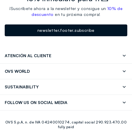
¡Suscríbete ahora a la newsletter y consigue un
10% de
descuento
en tu próxima compra!
newsletter.footer.subscribe
ATENCIÓN AL CLIENTE
Seguimiento de su Pedido
Contáctenos
OVS WORLD
FAQ
Store locator
OVS ❤️ friends
Franchising
SUSTAINABILITY
Press
Trabaja con nosotros
Discover our journey
Sustainable Cotton
FOLLOW US ON SOCIAL MEDIA
Eco Value
RE-UP
Facebook
Instagram
OVS S.p.A, n. de IVA 04240010274, capital social 290.923.470,00
Youtube
Linkedin
fully paid