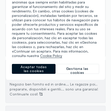
Le commesse sono super disponibili ad aiutarti e ci
anónimas que siempre están habilitadas para
garantizar el funcionamiento del sitio y medir su
sono una vasta serie di vestiti negozio bene fornito
rendimiento. En cambio, otras cookies (cookies de
vi lo Consiglio 🩷
personalización), instaladas también por terceros, se
utilizan para conocer tus hábitos de navegación para
poder ofrecerte productos y servicios específicos de
acuerdo con tus intereses reales. Para su uso se
carlo payne
requiere tu consentimiento. Para aceptar las cookies
de personalización, haz clic en «aceptar todas las
12.10.2024
cookies», para seleccionarlas, haz clic en «Gestiona
las cookies» o, para rechazarlas, haz clic en
Gentilezza ,cortesia , vasto e bell'assortimento.
«Continuar sin aceptar». Para más información,
consulta nuestra
Cookie Policy
Aceptar todas
Sara Bonelli
Gestiona las
las cookies
cookies
21.10.2023
Negozio ben fornito ed in ordine... Le ragazze poi..
preparate, disponibili e gentili... sono una garanzia!
Continuate così! 🥰