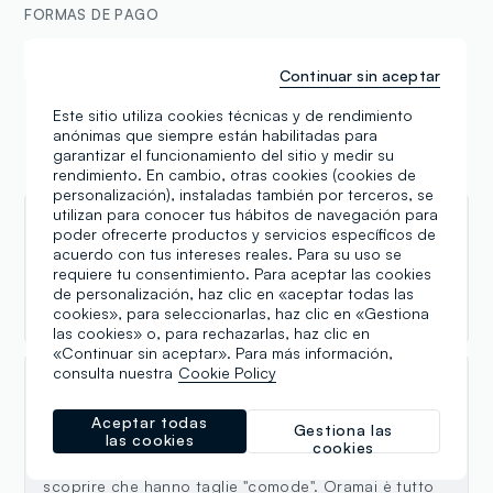
FORMAS DE PAGO
Samsung Pay
Apple Pay
Continuar sin aceptar
Este sitio utiliza cookies técnicas y de rendimiento
anónimas que siempre están habilitadas para
garantizar el funcionamiento del sitio y medir su
Reseñas
rendimiento. En cambio, otras cookies (cookies de
personalización), instaladas también por terceros, se
utilizan para conocer tus hábitos de navegación para
El Mostafa el Fadli
poder ofrecerte productos y servicios específicos de
acuerdo con tus intereses reales. Para su uso se
01.06.2026
requiere tu consentimiento. Para aceptar las cookies
de personalización, haz clic en «aceptar todas las
Top
cookies», para seleccionarlas, haz clic en «Gestiona
las cookies» o, para rechazarlas, haz clic en
«Continuar sin aceptar». Para más información,
consulta nuestra
Cookie Policy
gianluca gaspar
Aceptar todas
Gestiona las
01.04.2025
las cookies
cookies
Sapete che vi dico??? Mi ha fatto molto piacere
scoprire che hanno taglie "comode". Oramai è tutto