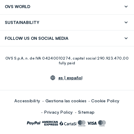
Seguimiento de su Pedido
Contáctenos
OVS WORLD
FAQ
Store locator
OVS ❤️ friends
Franchising
SUSTAINABILITY
Press
Trabaja con nosotros
Discover our journey
Sustainable Cotton
FOLLOW US ON SOCIAL MEDIA
Eco Value
RE-UP
Facebook
Instagram
OVS S.p.A, n. de IVA 04240010274, capital social 290.923.470,00
Youtube
Linkedin
fully paid
es |
español
Accessibility
Gestiona las cookies
Cookie Policy
Privacy Policy
Sitemap