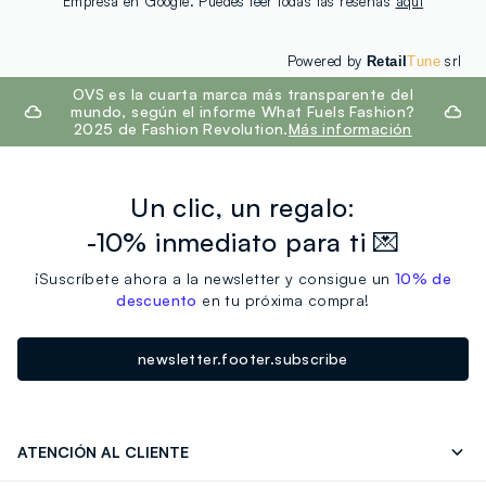
Empresa en Google. Puedes leer todas las reseñas
aquí
Powered by
srl
Retail
Tune
footer.ariatitle
OVS es la cuarta marca más transparente del
mundo, según el informe What Fuels Fashion?
2025 de Fashion Revolution.
Más información
Un clic, un regalo:
-10% inmediato para ti 💌
¡Suscríbete ahora a la newsletter y consigue un
10% de
descuento
en tu próxima compra!
newsletter.footer.subscribe
ATENCIÓN AL CLIENTE