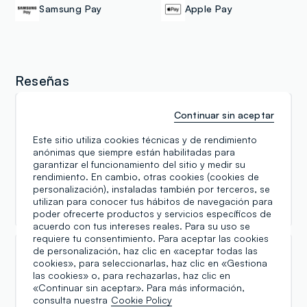
Samsung Pay
Apple Pay
Reseñas
Continuar sin aceptar
Annalisa Peditto
Este sitio utiliza cookies técnicas y de rendimiento
06.09.2025
anónimas que siempre están habilitadas para
Personale sempre gentile e disponibile. Segnalo in
garantizar el funcionamiento del sitio y medir su
particolare una commessa minuta con capelli lunghi
rendimiento. En cambio, otras cookies (cookies de
e frangetta di cui non conosco il nome ma che più di
personalización), instaladas también por terceros, se
utilizan para conocer tus hábitos de navegación para
una volta mi ha servito. Veramente squisita
poder ofrecerte productos y servicios específicos de
acuerdo con tus intereses reales. Para su uso se
requiere tu consentimiento. Para aceptar las cookies
de personalización, haz clic en «aceptar todas las
Melissa
cookies», para seleccionarlas, haz clic en «Gestiona
las cookies» o, para rechazarlas, haz clic en
22.12.2024
«Continuar sin aceptar». Para más información,
consulta nuestra
Cookie Policy
Sempre gentili