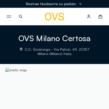
Rastree fácilmente su pedido
NAVIGATION.ARIA.GOTOMAINCONTENT
NAVIGATION.ARIA.GOTOFOOT
OVS Milano Certosa
C.C. Esselunga - Via Palizzi, 69, 20157
Milano (Milano) Italia