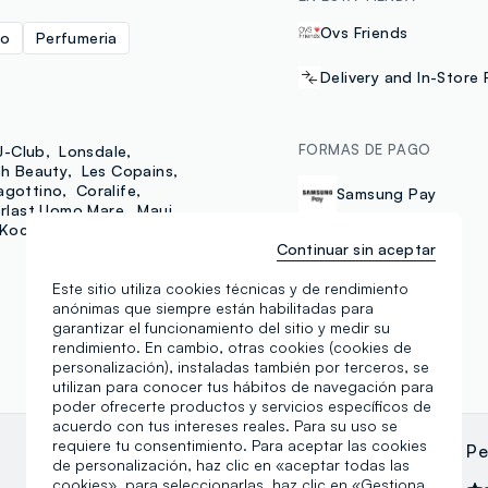
Ovs Friends
no
Perfumeria
Delivery and In-Store 
FORMAS DE PAGO
J-Club
Lonsdale
ch Beauty
Les Copains
agottino
Coralife
Samsung Pay
rlast Uomo Mare
Maui
Kocostar
Continuar sin aceptar
Este sitio utiliza cookies técnicas y de rendimiento
anónimas que siempre están habilitadas para
garantizar el funcionamiento del sitio y medir su
rendimiento. En cambio, otras cookies (cookies de
personalización), instaladas también por terceros, se
utilizan para conocer tus hábitos de navegación para
poder ofrecerte productos y servicios específicos de
acuerdo con tus intereses reales. Para su uso se
requiere tu consentimiento. Para aceptar las cookies
c galia
Pe
de personalización, haz clic en «aceptar todas las
cookies», para seleccionarlas, haz clic en «Gestiona