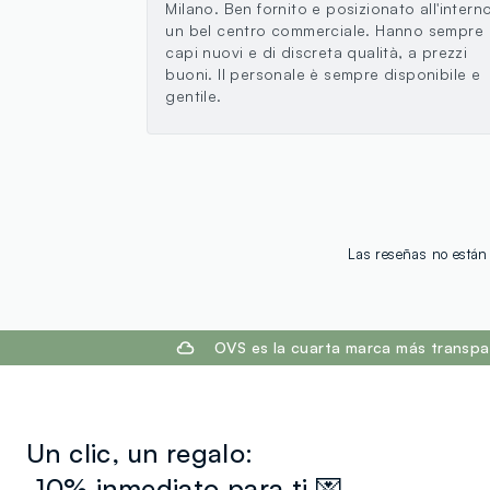
Milano. Ben fornito e posizionato all'interno
un bel centro commerciale. Hanno sempre
capi nuovi e di discreta qualità, a prezzi
buoni. Il personale è sempre disponibile e
gentile.
Las reseñas no están 
footer.ariatitle
OVS es la cuarta marca más transpa
Un clic, un regalo:
-10% inmediato para ti 💌