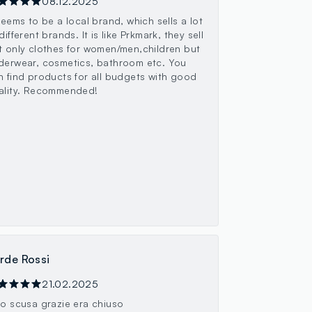
08.12.2025
 seems to be a local brand, which sells a lot
different brands. It is like Prkmark, they sell
t only clothes for women/men,children but
derwear, cosmetics, bathroom etc. You
n find products for all budgets with good
ality. Recommended!
rde Rossi
21.02.2025
ao scusa grazie era chiuso