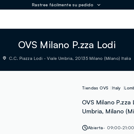
Rastree fácilmente su pedido
ER
OVS Milano P.zza Lodi
C.C. Piazza Lodi - Viale Umbria, 20135 Milano (Milano) Italia
Tiendas OVS
Italy
Lom
OVS Milano P.zza L
Umbria, Milano (Mi
Abierta
09:00-21:0