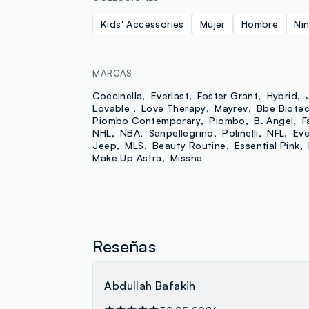
Kids' Accessories
Mujer
Hombre
Ni
MARCAS
Coccinella
Everlast
Foster Grant
Hybrid
Lovable
Love Therapy
Mayrev
Bbe Biote
Piombo Contemporary
Piombo
B. Angel
F
NHL
NBA
Sanpellegrino
Polinelli
NFL
Eve
Jeep
MLS
Beauty Routine
Essential Pink
Make Up Astra
Missha
Reseñas
Abdullah Bafakih