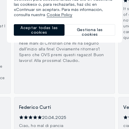
18.04.2026
las cookies» o, para rechazarlas, haz clic en
Mi sono recato presso questo punto vendita
It
«Continuar sin aceptar». Para más información,
ovs e non mi aspettavo di trovare due
of 
consulta nuestra
Cookie Policy
ragazzi cosi alla mano e professionali! Mi
no
t I
riferisco a Bianca e a Christian! Mi hanno
un
Aceptar todas las
Gestiona las
fatto sentire a mio agio e hanno trovato la
ca
cookies
cookies
e
giusta soluzione per me! Bianca mi ha messo
qu
g
nelle mani di Christian che mi ha seguito
dall’inizio alla fine! Ovviamente ritornero’!
Spero che OVS premi questi ragazzi! Buon
lavoro! Alla prossima! Claudio.
ce
nce
Federico Curti
Ve
20.04.2025
Ciao, ho mal di pancia
ci