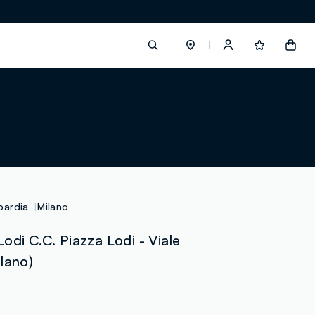
label.account.login
button.loginandregister
button.order.tracking
bardia
Milano
odi C.C. Piazza Lodi - Viale
lano)
loyalty.euro.points
loyalty.guest.message
0