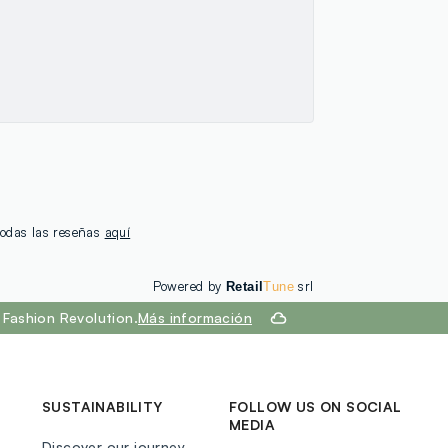
 todas las reseñas
aquí
Powered by
srl
Retail
Tune
Fashion Revolution.
Más información
SUSTAINABILITY
FOLLOW US ON SOCIAL
MEDIA
Discover our journey