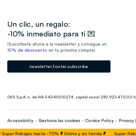
Un clic, un regalo:
-10% inmediato para ti 💌
¡Suscríbete ahora a la newsletter y consigue un
10% de descuento
en tu próxima compra!
newsletter.footer.subscribe
OVS S.p.A, n. de IVA 04240010274, capital social 290.923.470,00 fu
Accessibility
Gestiona las cookies
Cookie Policy
Privacy 
Super Rebajas hasta -70%
Online y en tienda
Super Reba