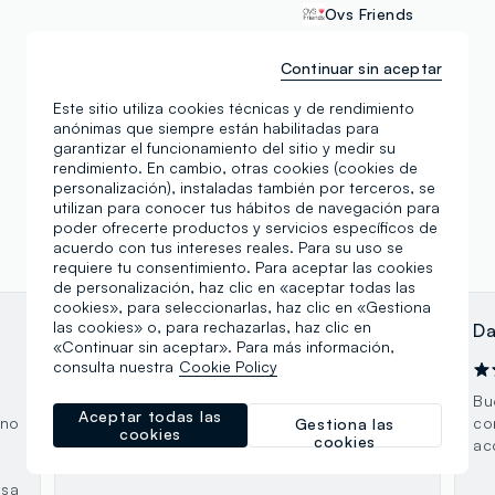
Ovs Friends
Continuar sin aceptar
Este sitio utiliza cookies técnicas y de rendimiento
anónimas que siempre están habilitadas para
garantizar el funcionamiento del sitio y medir su
rendimiento. En cambio, otras cookies (cookies de
personalización), instaladas también por terceros, se
utilizan para conocer tus hábitos de navegación para
poder ofrecerte productos y servicios específicos de
acuerdo con tus intereses reales. Para su uso se
requiere tu consentimiento. Para aceptar las cookies
de personalización, haz clic en «aceptar todas las
cookies», para seleccionarlas, haz clic en «Gestiona
las cookies» o, para rechazarlas, haz clic en
Laura Crosetto
Da
«Continuar sin aceptar». Para más información,
consulta nuestra
Cookie Policy
08.10.2023
Prezzi ottimi commesse gentilissime
Bu
Aceptar todas las
ono
co
Gestiona las
cookies
cookies
ac
osa