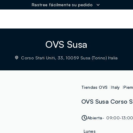
Rastree fácilmente su pedido
ER
OVS Susa
Corso Stati Uniti, 33, 10059 Susa (Torino) Italia
Tiendas OVS
Italy
Pie
OVS Susa Corso Sta
Abierta
09:00-13:00
Lunes