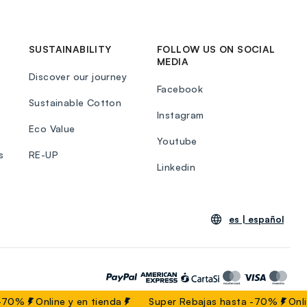
SUSTAINABILITY
FOLLOW US ON SOCIAL
MEDIA
Discover our journey
Facebook
Sustainable Cotton
Instagram
Eco Value
Youtube
s
RE-UP
Linkedin
es |
español
-70%
Online y en tienda
Super Rebajas hasta -70%
Onlin