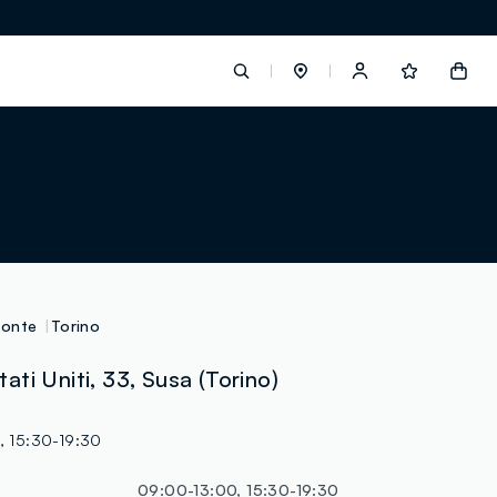
label.account.login
button.loginandregister
button.order.tracking
monte
Torino
ti Uniti, 33, Susa (Torino)
loyalty.euro.points
, 15:30-19:30
loyalty.guest.message
09:00-13:00, 15:30-19:30