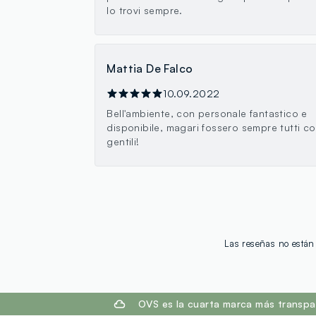
lo trovi sempre.
Mattia De Falco
10.09.2022
Bell'ambiente, con personale fantastico e
disponibile, magari fossero sempre tutti co
gentili!
Las reseñas no están 
footer.ariatitle
OVS es la cuarta marca más transpa