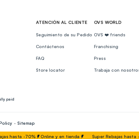
ATENCIÓN AL CLIENTE
OVS WORLD
Seguimiento de su Pedido
OVS ❤️ friends
Contáctenos
Franchising
FAQ
Press
Store locator
Trabaja con nosotro
lly paid
Policy
Sitemap
jas hasta -70%
Online y en tienda
Super Rebajas hasta 