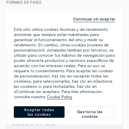
FORMAS DE PAGO
Samsung Pay
Apple Pay
Continuar sin aceptar
Este sitio utiliza cookies técnicas y de rendimiento
anónimas que siempre están habilitadas para
garantizar el funcionamiento del sitio y medir su
Reseñas
rendimiento. En cambio, otras cookies (cookies de
personalización), instaladas también por terceros, se
utilizan para conocer tus hábitos de navegación para
Elena Mariano
poder ofrecerte productos y servicios específicos de
acuerdo con tus intereses reales. Para su uso se
25.01.2026
requiere tu consentimiento. Para aceptar las cookies
de personalización, haz clic en «aceptar todas las
Negozio sempre ben ordinato e rifornito. Mi trovo
cookies», para seleccionarlas, haz clic en «Gestiona
bene per gli acquisti quotidiani, lo staff è
las cookies» o, para rechazarlas, haz clic en
professionale. Consigliato per la varietà dei capi.
«Continuar sin aceptar». Para más información,
consulta nuestra
Cookie Policy
Aceptar todas
Gestiona las
Ruined King
las cookies
cookies
18.09.2024