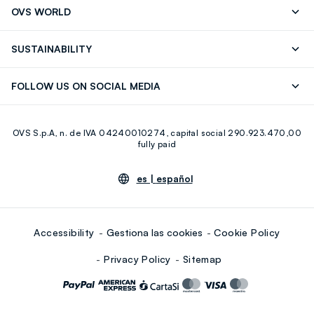
OVS WORLD
FAQ
Store locator
OVS ❤️ friends
Franchising
SUSTAINABILITY
Press
Trabaja con nosotros
Discover our journey
Sustainable Cotton
FOLLOW US ON SOCIAL MEDIA
Eco Value
RE-UP
Facebook
Instagram
OVS S.p.A, n. de IVA 04240010274, capital social 290.923.470,00
Youtube
Linkedin
fully paid
es |
español
Accessibility
Gestiona las cookies
Cookie Policy
Privacy Policy
Sitemap