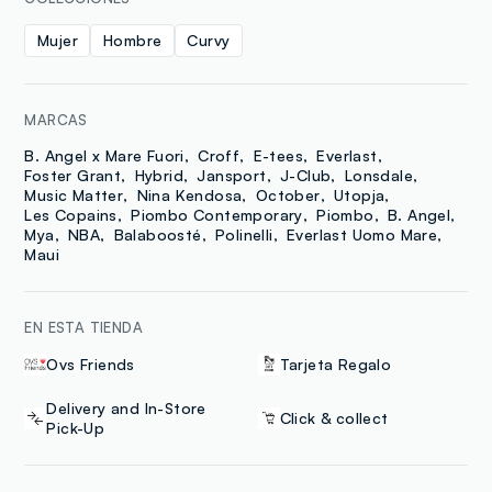
Mujer
Hombre
Curvy
MARCAS
B. Angel x Mare Fuori
Croff
E-tees
Everlast
Foster Grant
Hybrid
Jansport
J-Club
Lonsdale
Music Matter
Nina Kendosa
October
Utopja
Les Copains
Piombo Contemporary
Piombo
B. Angel
Mya
NBA
Balaboosté
Polinelli
Everlast Uomo Mare
Maui
EN ESTA TIENDA
Ovs Friends
Tarjeta Regalo
Delivery and In-Store
Click & collect
Pick-Up