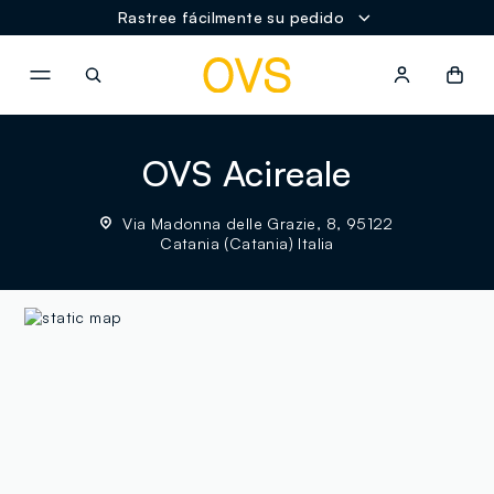
Rastree fácilmente su pedido
NAVIGATION.ARIA.GOTOMAINCONTENT
NAVIGATION.ARIA.GOTOFOOT
OVS Acireale
Via Madonna delle Grazie, 8, 95122
Catania (Catania) Italia