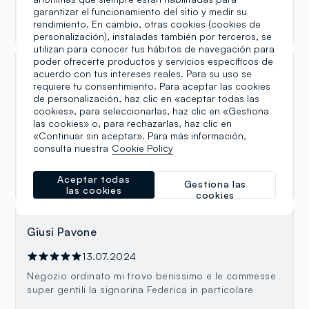
Negozio accogliente e ben sistemato ed ordinato e
garantizar el funcionamiento del sitio y medir su
personale gradevole e disponibilissimo.
rendimiento. En cambio, otras cookies (cookies de
personalización), instaladas también por terceros, se
utilizan para conocer tus hábitos de navegación para
poder ofrecerte productos y servicios específicos de
acuerdo con tus intereses reales. Para su uso se
Graziella Pavone
requiere tu consentimiento. Para aceptar las cookies
de personalización, haz clic en «aceptar todas las
13.07.2024
cookies», para seleccionarlas, haz clic en «Gestiona
Bel punto vendita, trovi sempre la risposta a ciò che
las cookies» o, para rechazarlas, haz clic en
cerchi, negozio ordinato e commesse gentili, in
«Continuar sin aceptar». Para más información,
particolare la signorina Federica ti accoglie con uno
consulta nuestra
Cookie Policy
splendido sorriso e ti guida durante lo shopping con
grande professionalità.
Aceptar todas
Gestiona las
las cookies
cookies
Giusi Pavone
13.07.2024
Negozio ordinato mi trovo benissimo e le commesse
super gentili la signorina Federica in particolare