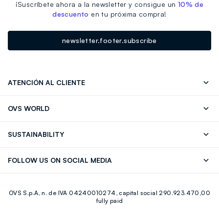
¡Suscríbete ahora a la newsletter y consigue un
10% de
descuento
en tu próxima compra!
newsletter.footer.subscribe
ATENCIÓN AL CLIENTE
Seguimiento de su Pedido
Contáctenos
OVS WORLD
FAQ
Store locator
OVS ❤️ friends
Franchising
SUSTAINABILITY
Press
Trabaja con nosotros
Discover our journey
Sustainable Cotton
FOLLOW US ON SOCIAL MEDIA
Eco Value
RE-UP
Facebook
Instagram
OVS S.p.A, n. de IVA 04240010274, capital social 290.923.470,00
Youtube
Linkedin
fully paid