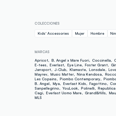
COLECCIONES
Kids' Accessories
Mujer
Hombre
Ni
MARCAS
Apricot
B. Angel x Mare Fuori
Coccinella
E-tees
Everlast
Eye Line
Foster Grant
Gir
Jansport
J-Club
Klamaste
Lonsdale
Lov
Mayrev
Music Matter
Nina Kendosa
Rocco
Les Copains
Piombo Contemporary
Piomb
B. Angel
Mya
Everlast Kids
Fagottino
Cor
Sanpellegrino
YouLook
Polinelli
Republica
Cagi
Everlast Uomo Mare
Grand&Hills
Mau
MLS