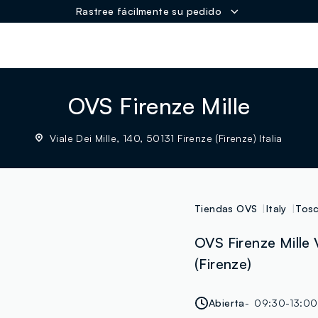
Rastree fácilmente su pedido
ER
OVS Firenze Mille
Viale Dei Mille, 140, 50131 Firenze (Firenze) Italia
Tiendas OVS
Italy
Tos
OVS Firenze Mille V
(Firenze)
Abierta
09:30-13:00