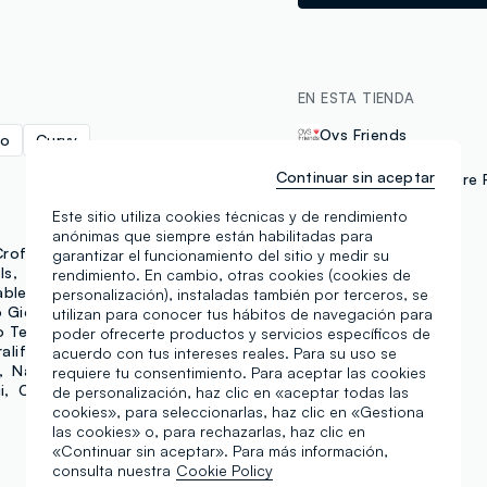
EN ESTA TIENDA
Ovs Friends
no
Curvy
Continuar sin aceptar
Delivery and In-Store 
Este sitio utiliza cookies técnicas y de rendimiento
anónimas que siempre están habilitadas para
FORMAS DE PAGO
Croff
Chicco
Crocs
garantizar el funcionamiento del sitio y medir su
ls
Hybrid
Ipanema
rendimiento. En cambio, otras cookies (cookies de
able
Love Therapy
personalización), instaladas también por terceros, se
Samsung Pay
 Giocattoli
Utopja
utilizan para conocer tus hábitos de navegación para
o Tech
Piombo
poder ofrecerte productos y servicios específicos de
alife
NHL
NBA
acuerdo con tus intereses reales. Para su uso se
Navy Sport
NFL
requiere tu consentimiento. Para aceptar las cookies
i
Outerstaff
Jeep
de personalización, haz clic en «aceptar todas las
cookies», para seleccionarlas, haz clic en «Gestiona
las cookies» o, para rechazarlas, haz clic en
«Continuar sin aceptar». Para más información,
consulta nuestra
Cookie Policy