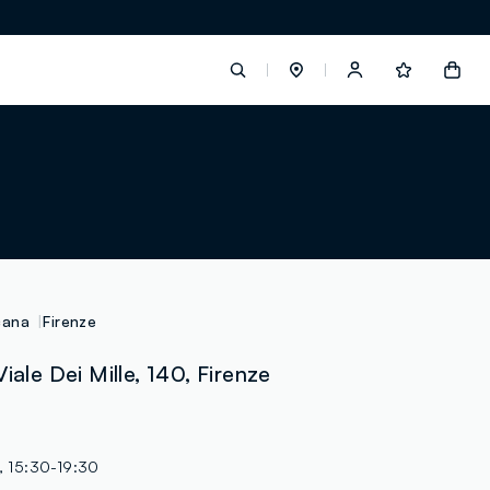
label.account.login
button.loginandregister
button.order.tracking
cana
Firenze
iale Dei Mille, 140, Firenze
loyalty.euro.points
loyalty.guest.message
, 15:30-19:30